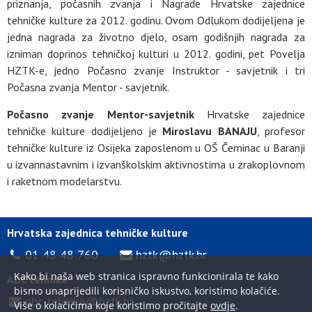
priznanja, počasnih zvanja i Nagrade Hrvatske zajednice
tehničke kulture za 2012. godinu. Ovom Odlukom dodijeljena je
jedna nagrada za životno djelo, osam godišnjih nagrada za
izniman doprinos tehničkoj kulturi u 2012. godini, pet Povelja
HZTK-e, jedno Počasno zvanje Instruktor - savjetnik i tri
Počasna zvanja Mentor - savjetnik.
Počasno zvanje Mentor-savjetnik
Hrvatske zajednice
tehničke kulture dodijeljeno je
Miroslavu BANAJU
, profesor
tehničke kulture iz Osijeka zaposlenom u OŠ Čeminac u Baranji
u izvannastavnim i izvanškolskim aktivnostima u zrakoplovnom
i raketnom modelarstvu.
Hrvatska zajednica tehničke kulture
01 48 48 760
hztk@hztk.hr
Kako bi naša web stranica ispravno funkcionirala te kako
ABC tehnike
bismo unaprijedili korisničko iskustvo, koristimo kolačiće.
abc-tehnike@hztk.hr
Više o kolačićima koje koristimo pročitajte
ovdje
.