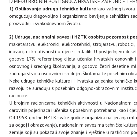
IZMEĐU BROJNIH POSTIGNUĆA HRVATSKE ZAJEDNICE TEHNI
1) Oblikovanje udruga tehničke kulture
kao važnog izvora te
omogućuju dragovoljno i organizirano bavljenje tehničkim sadr
proizvodnji i svakodnevnom životu.
2)
Udruge, nacionalni savezi i HZTK osobitu pozornost po
maketarstvu, elektronici, elektrotehnici, strojarstvu, robotic
inovacija i kreativnosti u djece i mladih. U posljednjem de
gotovo 17% referentnog dijela učenika hrvatskih osnovnih i sr
osnovnog i srednjeg školovanja, a gotovo četiri desetine ml
zadrugarstvo u osnovnim i srednjim školama te posebnim obra
Neke udruge tehničke kulture i Hrvatska zajednica tehničke ku
razvoju te surađuju s posebnim odgojno-obrazovnim instituci
radionice.
U brojnim radionicama tehničkih aktivnosti u Nacionalnom ce
darovitih pojedinaca i učenika s posebnim potrebama, kao i cjel
Od 1958. godine HZTK svake godine organizira natjecanja mlad
za odgoj i obrazovanje), nacionalnim savezima tehničke kulture
zemlje koji su pokazali svoje znanje i vještine u različitim po