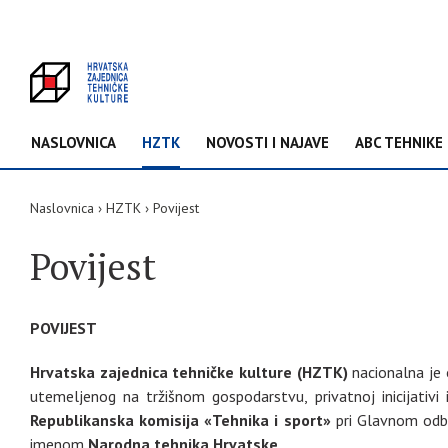
NASLOVNICA
HZTK
NOVOSTI I NAJAVE
ABC TEHNIKE
Naslovnica
HZTK
Povijest
Povijest
POVIJEST
Hrvatska zajednica tehničke kulture (HZTK)
nacionalna je 
utemeljenog na tržišnom gospodarstvu, privatnoj inicijativ
Republikanska komisija «Tehnika i sport»
pri Glavnom odbo
imenom
Narodna tehnika Hrvatske
.