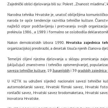
Zajednički oblici djelovanja bili su: Pokret „Znanost mladima“,
Narodna tehnika Hrvatske je, unatoč obilježjima komunističkog
naroda te opće tendencije razvitka tehničke kulture. Članstvo
najžešći otpor podržavljenju i pretvaranju svojih organizac
prekinula 1986., a 1989. i formalno se oslobodila deklaratorn
Nakon demokratskih izbora 1990.
Hrvatska zajednica teh
organizacijskoj preobrazbi, a desetak tisuća njenih članova dj
Temeljni ciljevi njezina djelovanja u sklopu promicanja zaje
(uključujući znanstveno i tehničko opismenjivanje), populariza
saveza tehničke kulture
, 19
županijskih
i 39
gradskih zajednica 
U HZTK su udruženi sljedeći nacionalni savezi tehničke kul
automodelarski savez, Hrvatski filmski savez, Hrvatski fotos
ronilački savez, Hrvatski savez brodomaketara, Hrvatski save
inovatora Hrvatske.