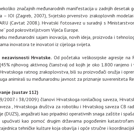
j nekoliko značajnih međunarodnih manifestacija u zadnjih desetak 
da – IOI (Zagreb, 2007.), Svjetsko prvenstvo zrakoplovnih modelar
ARU (Cavtat 2008.). Hrvatski fotosavez u suradnji s Ministarstv
ne“ pod pokroviteljstvom Vijeća Europe.
ebu međunarodni sajam inovacija, novih ideja, proizvoda i tehnol
gama inovatora te inovatori iz cijeloga svijeta.
i nezavisnosti Hrvatske.
Od početaka velikosrpske agresije na 
45% njihovog aktivnog članstva) od kojih je oko 1.800 ranjeno i 
Hrvatskoga ratnog zrakoplovstva, bili su proizvođači oružja i opreme,
udruga animirali su međunarodnu javnost za priznanje suvereniteta R
anje (sustav 112)
79/2007. i 38/2009.) članovi Hrvatskoga ronilačkog saveza, Hrva
eza , Hrvatskoga društva za robotiku i Hrvatskog saveza CB radio
e (DUZS), angažirati kao pripadnici operativnih snaga zaštite i spaša
te upućivati kao pomoć drugim državama pogođenim katastrofama
jednica tehničke kulture koja obavlja i opće stručne i koordinaci