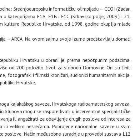
godina: Srednjoeuropsku informatičku olimpijadu – CEOI (Zadar,
a u kategorijama F1A, F1B i F1C (Krbavsko polje, 2009.) i 21.
om kulture Republike Hrvatske, od 1998. godine okuplja mlade
ogija – ARCA. Na ovom sajmu svoje izume predstavljaju domaći
Republiku Hrvatsku u obrani je, prema nepotpunim podacima,
više od 200 položilo život za slobodu Domovine. Oni su činili
 fotografski i filmski kroničari, sudionici humanitarnih akcija,
epublike Hrvatske.
tskoga kajakaškog saveza, Hrvatskoga radioamaterskog saveza,
 klubova mogu se raspoređivati u interventne specijalističke
vanja ili angažirati za obavljanje drugih poslova od interesa za
 ili velikim nesrećama. Pobrojene nacionalne saveze u svim
jske poslove. Način međusobne suradnje u provedbi sustava 112