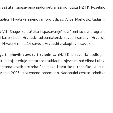
 zaštite i spašavanja pridonijeti snažnijoj ulozi HZTK. Posebno
ublike Hrvatske imenovan prof. dr. sc. Ante Markotić, tadašnji
u VII „Snage za zaštitu i spašavanje“, uvršteni su svi programi
i kako slijedi: Hrvatski radioamaterski savezi i sustavi: Hrvatski
Hrvatski ronilački savez i Hrvatski zrakoplovni savez.
 i njihovih saveza i zajednica
(HZTK je stvorila podloge i
uri koji uređuje djelatnost sukladno njezinim načelima i ulozi
rograma javnih potreba Republike Hrvatske u tehničkoj kulturi,
 svibnja 2005. suvremeno opremljen Nacionalni centar tehničke