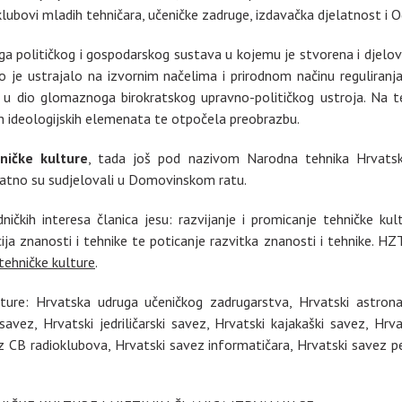
 klubovi mladih tehničara, učeničke zadruge, izdavačka djelatnost i 
a političkog i gospodarskog sustava u kojemu je stvorena i djeloval
 je ustrajalo na izvornim načelima i prirodnom načinu reguliranja 
ija u dio glomaznoga birokratskog upravno-političkog ustroja. Na 
ih ideologijskih elemenata te otpočela preobrazbu.
ničke kulture
, tada još pod nazivom Narodna tehnika Hrvatske
elatno su sudjelovali u Domovinskom ratu.
dničkih interesa članica jesu: razvijanje i promicanje tehničke k
cija znanosti i tehnike te poticanje razvitka znanosti i tehnike. H
tehničke kulture
.
ture: Hrvatska udruga učeničkog zadrugarstva, Hrvatski astronau
avez, Hrvatski jedriličarski savez, Hrvatski kajakaški savez, Hrva
z CB radioklubova, Hrvatski savez informatičara, Hrvatski savez p