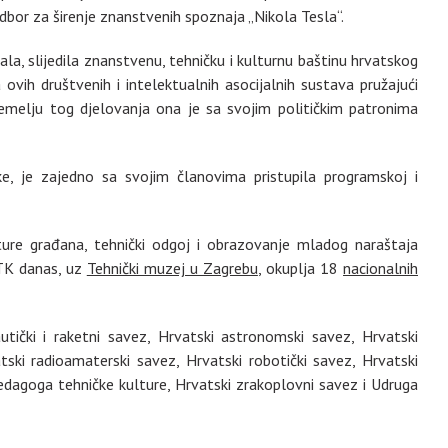
Odbor za širenje znanstvenih spoznaja „Nikola Tesla“.
a, slijedila znanstvenu, tehničku i kulturnu baštinu hrvatskog
ovih društvenih i intelektualnih asocijalnih sustava pružajući
temelju tog djelovanja ona je sa svojim političkim patronima
, je zajedno sa svojim članovima pristupila programskoj i
ulture građana, tehnički odgoj i obrazovanje mladog naraštaja
ZTK danas, uz
Tehnički muzej u Zagrebu
, okuplja 18
nacionalnih
tički i raketni savez, Hrvatski astronomski savez, Hrvatski
tski radioamaterski savez, Hrvatski robotički savez, Hrvatski
edagoga tehničke kulture, Hrvatski zrakoplovni savez i Udruga