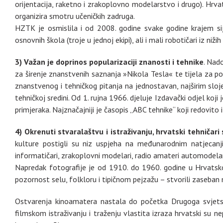
orijentacija, raketno i zrakoplovno modelarstvo i drugo). Hrva
organizira smotru učeničkih zadruga.
HZTK je osmislila i od 2008. godine svake godine krajem sij
osnovnih škola (troje u jednoj ekipi), ali i mali robotičari iz niž
3)
Važan je
doprinos popularizaciji znanosti i tehnike
. Nad
za širenje znanstvenih saznanja »Nikola Tesla« te tijela za po
znanstvenog i tehničkog pitanja na jednostavan, najširim sloj
tehničkoj sredini. Od 1. rujna 1966. djeluje Izdavački odjel k
primjeraka. Najznačajniji je časopis „ABC tehnike“ koji redovito
4) Okrenuti stvaralaštvu i istraživanju, hrvatski tehniča
kulture postigli su niz uspjeha na međunarodnim natjecanj
informatičari, zrakoplovni modelari, radio amateri automodela
Napredak fotografije je od 1910. do 1960. godine u Hrvatskoj
pozornost selu, folkloru i tipičnom pejzažu – stvorili zaseban 
Ostvarenja kinoamatera nastala do početka Drugoga svjetskog
filmskom istraživanju i traženju vlastita izraza hrvatski su n