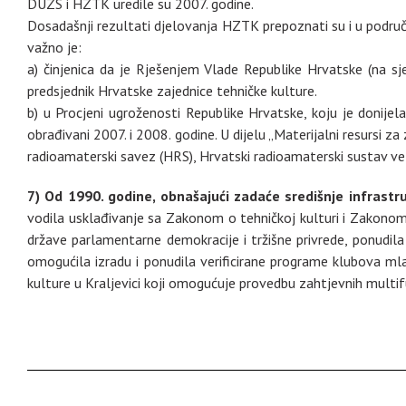
DUZS i HZTK uredile su 2007. godine.
Dosadašnji rezultati djelovanja HZTK prepoznati su i u područj
važno je:
a) činjenica da je Rješenjem Vlade Republike Hrvatske (na sje
predsjednik Hrvatske zajednice tehničke kulture.
b) u Procjeni ugroženosti Republike Hrvatske, koju je donijela
obrađivani 2007. i 2008. godine. U dijelu „Materijalni resursi za
radioamaterski savez (HRS), Hrvatski radioamaterski sustav vez
7) Od 1990. godine, obnašajući zadaće središnje infrast
vodila usklađivanje sa Zakonom o tehničkoj kulturi i Zakonom 
države parlamentarne demokracije i tržišne privrede, ponudila
omogućila izradu i ponudila verificirane programe klubova ml
kulture u Kraljevici koji omogućuje provedbu zahtjevnih multif