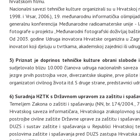
hrvatskom filmu.
Nacionalni savezi tehničke kulture organizirali su u Hrvatsko
1998. i Vrsar, 2006.), 19. međunarodnu informatička olimpija
generalnu konferencija Međunarodne radioamaterske unije - I
fotografe u projektu „Međunarodni fotografski doživljaj bašti
Od 2003. godine Udruga inovatora Hrvatske organizira u Zagr
inovatori koji djeluju u tvrtkama, akademskoj zajednici ili udru
5) Priznat je doprinos tehničke kulture obrani slobode 
sudjelovalo blizu 10.000 članova udruga nacionalnih saveza (
jezgre prvih postrojba veze, diverzantske skupine, prve pilote 
organizatori civilnog života itd. S druge strane, predstavnici 
6) Suradnja HZTK s Državnom upravom za zaštitu i spašav
Temeljem Zakona o zaštiti i spašavanju (NN, br. 174/2004., 
Hrvatskog saveza informatičara, Hrvatskoga zrakoplovnog sav
postrojbe civilne zaštite Državne uprave za zaštitu i spašavanj
DUZS i sustav zaštite i spašavanja u Republici Hrvatskoj 
poslovima zaštite i spašavanja pred DUZS zastupa Hrvatska za