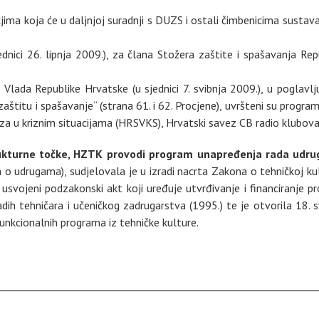
ima koja će u daljnjoj suradnji s DUZS i ostali čimbenicima sustava
dnici 26. lipnja 2009.), za člana Stožera zaštite i spašavanja Rep
 Vlada Republike Hrvatske (u sjednici 7. svibnja 2009.), u poglavlj
 zaštitu i spašavanje“ (strana 61. i 62. Procjene), uvršteni su program
a u kriznim situacijama (HRSVKS), Hrvatski savez CB radio klubova, 
rukturne točke, HZTK provodi program unapređenja rada udruga
o udrugama), sudjelovala je u izradi nacrta Zakona o tehničkoj kult
 usvojeni podzakonski akt koji uređuje utvrđivanje i financiranje p
adih tehničara i učeničkog zadrugarstva (1995.) te je otvorila 18.
unkcionalnih programa iz tehničke kulture.