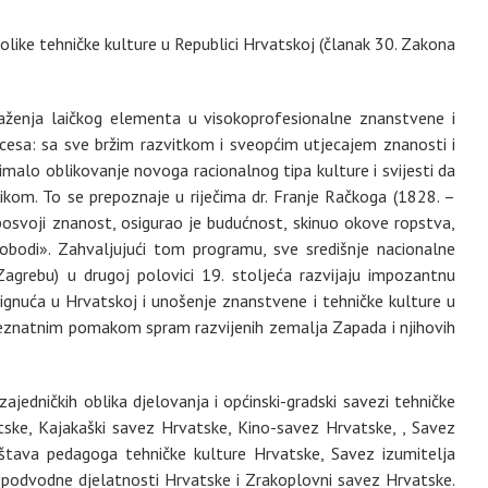
kolike tehničke kulture u Republici Hrvatskoj (članak 30. Zakona
laženja laičkog elementa u visokoprofesionalne znanstvene i
ocesa: sa sve bržim razvitkom i sveopćim utjecajem znanosti i
alo oblikovanje novoga racionalnog tipa kulture i svijesti da
om. To se prepoznaje u riječima dr. Franje Račkoga (1828. –
 posvoji znanost, osigurao je budućnost, skinuo okove ropstva,
lobodi». Zahvaljujući tom programu, sve središnje nacionalne
agrebu) u drugoj polovici 19. stoljeća razvijaju impozantnu
tignuća u Hrvatskoj i unošenje znanstvene i tehničke kulture u
i s neznatnim pomakom spram razvijenih zemalja Zapada i njihovih
zajedničkih oblika djelovanja i općinski-gradski savezi tehničke
atske, Kajakaški savez Hrvatske, Kino-savez Hrvatske, , Savez
uštava pedagoga tehničke kulture Hrvatske, Savez izumitelja
 podvodne djelatnosti Hrvatske i Zrakoplovni savez Hrvatske.