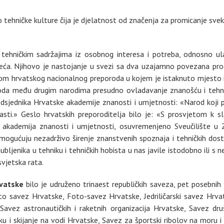
o tehničke kulture čija je djelatnost od značenja za promicanje sve
 tehničkim sadržajima iz osobnog interesa i potreba, odnosno u
oljeća. Njihovo je nastojanje u svezi sa dva uzajamno povezana pr
mom hrvatskog nacionalnog preporoda u kojem je istaknuto mjesto im
roda među drugim narodima presudno ovladavanje znanošću i tehnik
redsjednika Hrvatske akademije znanosti i umjetnosti: «Narod koji
sti.» Geslo hrvatskih preporoditelja bilo je: «S prosvjetom k s
akademija znanosti i umjetnosti, osuvremenjeno Sveučilište u Z
 omogućuju nezadrživo širenje znanstvenih spoznaja i tehničkih dos
ljubljenika u tehniku i tehničkih hobista u nas javile istodobno il
vjetska rata.
rvatske
bilo je udruženo trinaest republičkih saveza, pet posebnih 
moto savez Hrvatske, Foto-savez Hrvatske, Jedriličarski savez Hrv
 Savez astronautičkih i raketnih organizacija Hrvatske, Savez dr
 i skijanje na vodi Hrvatske, Savez za športski ribolov na moru i