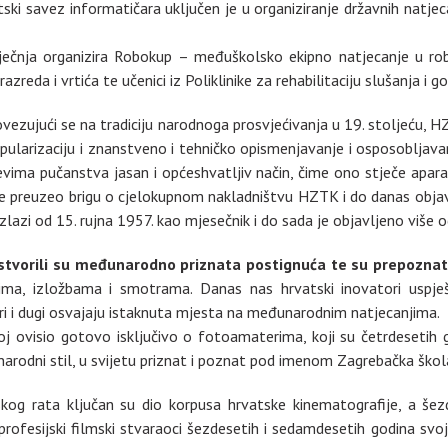
tski savez informatičara uključen je u organiziranje državnih natj
ečnja organizira Robokup – međuškolsko ekipno natjecanje u robo
ih razreda i vrtića te učenici iz Poliklinike za rehabilitaciju slušanja 
ovezujući se na tradiciju narodnoga prosvjećivanja u 19. stoljeću,
pularizaciju i znanstveno i tehničko opismenjavanje i osposobljava
evima pučanstva jasan i općeshvatljiv način, čime ono stječe apar
oji je preuzeo brigu o cjelokupnom nakladništvu HZTK i do danas obja
 izlazi od 15. rujna 1957. kao mjesečnik i do sada je objavljeno više 
ri stvorili su međunarodno priznata postignuća te su prepozna
ima, izložbama i smotrama. Danas nas hrvatski inovatori uspješ
ri i dugi osvajaju istaknuta mjesta na međunarodnim natjecanjima.
 ovisio gotovo isključivo o fotoamaterima, koji su četrdesetih g
narodni stil, u svijetu priznat i poznat pod imenom Zagrebačka škol
 rata ključan su dio korpusa hrvatske kinematografije, a šezdes
eprofesijski filmski stvaraoci šezdesetih i sedamdesetih godina sv