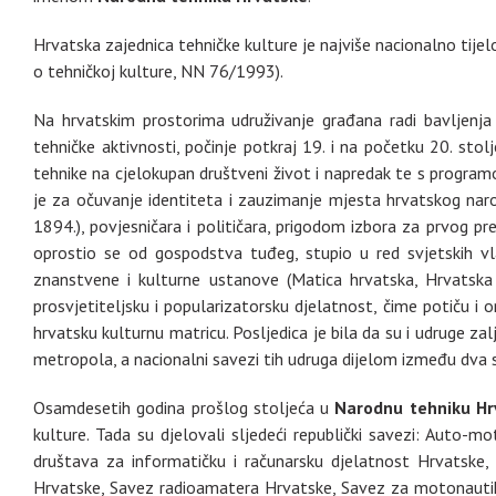
Hrvatska zajednica tehničke kulture je najviše nacionalno tijel
o tehničkoj kulture, NN 76/1993).
Na hrvatskim prostorima udruživanje građana radi bavljenja
tehničke aktivnosti, počinje potkraj 19. i na početku 20. st
tehnike na cjelokupan društveni život i napredak te s progra
je za očuvanje identiteta i zauzimanje mjesta hrvatskog na
1894.), povjesničara i političara, prigodom izbora za prvog p
oprostio se od gospodstva tuđeg, stupio u red svjetskih vla
znanstvene i kulturne ustanove (Matica hrvatska, Hrvatska 
prosvjetiteljsku i popularizatorsku djelatnost, čime potiču i
hrvatsku kulturnu matricu. Posljedica je bila da su i udruge za
metropola, a nacionalni savezi tih udruga dijelom između dva s
Osamdesetih godina prošlog stoljeća u
Narodnu tehniku H
kulture. Tada su djelovali sljedeći republički savezi: Auto-
društava za informatičku i računarsku djelatnost Hrvatske,
Hrvatske, Savez radioamatera Hrvatske, Savez za motonautiku