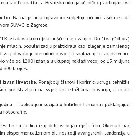
ecanja iz informatike, a Hrvatska udruga učeničkog zadrugarstva
tici. Na natjecanju uglavnom sudjeluju učenici viših razreda
i govora SUVAG iz Zagreba.
 HZTK je izdavačkom djelatnošću i djelovanjem Društva (Odbora)
nje mladih, popularizaciju prakticirala kao izlaganje zamršenog
at za prihvaćanje presudnih novosti i snalaženje u znanstveno-
vio više od 1200 izdanja u ukupnoj nakladi većoj od 15 milijuna
od 500 brojeva.
ti izvan Hrvatske.
Ponajbolji članovi i korisnici udruga tehničke
no predstavljaju na svjetskim izložbama inovacija, a mladi
odina – zaokupljeni socijalno-kritičkim temama i poklanjajući
a fotografije.
etih su godina iznjedrili osebujan dječji film. Okrenuti pak
ojim eksperimentalizmom bili nositelji avangardnih tendencija u