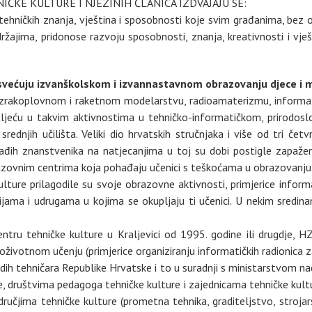
ČKE KULTURE I NJEZINIH ČLANICA IZDVAJAJU SE:
hničkih znanja, vještina i sposobnosti koje svim građanima, bez obz
žajima, pridonose razvoju sposobnosti, znanja, kreativnosti i vje
svećuju
izvanškolskom i izvannastavnom obrazovanju djece i 
i, zrakoplovnom i raketnom modelarstvu, radioamaterizmu, informatici
setljeću u takvim aktivnostima u tehničko-informatičkom, prirod
ednjih učilišta. Veliki dio hrvatskih stručnjaka i više od tri čet
ađih znanstvenika na natjecanjima u toj su dobi postigle zapaže
zovnim centrima koja pohađaju učenici s teškoćama u obrazovanju
lture prilagodile su svoje obrazovne aktivnosti, primjerice informa
jama i udrugama u kojima se okupljaju ti učenici. U nekim sredin
ntru tehničke kulture u Kraljevici od 1995. godine ili drugdje, H
oživotnom učenju (primjerice organiziranju informatičkih radionica za
ih tehničara Republike Hrvatske i to u suradnji s ministarstvom 
, društvima pedagoga tehničke kulture i zajednicama tehničke kultur
dručjima tehničke kulture (prometna tehnika, graditeljstvo, strojar