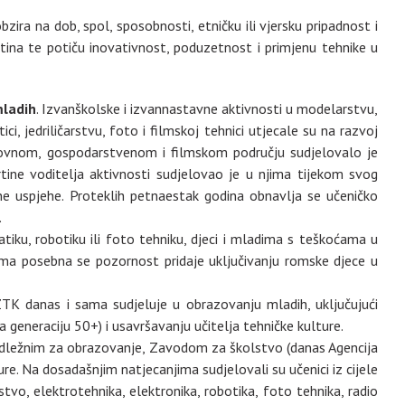
ira na dob, spol, sposobnosti, etničku ili vjersku pripadnost i
ština te potiču inovativnost, poduzetnost i primjenu tehnike u
mladih
. Izvanškolske i izvannastavne aktivnosti u modelarstvu,
, jedriličarstvu, foto i filmskoj tehnici utjecale su na razvoj
oslovnom, gospodarstvenom i filmskom području sudjelovalo je
vrtine voditelja aktivnosti sudjelovao je u njima tijekom svog
ne uspjehe. Proteklih petnaestak godina obnavlja se učeničko
.
tiku, robotiku ili foto tehniku, djeci i mladima s teškoćama u
ama posebna se pozornost pridaje uključivanju romske djece u
ZTK danas i sama sudjeluje u obrazovanju mladih, uključujući
 generaciju 50+) i usavršavanju učitelja tehničke kulture.
nadležnim za obrazovanje, Zavodom za školstvo (danas Agencija
e. Na dosadašnjim natjecanjima sudjelovali su učenici iz cijele
stvo, elektrotehnika, elektronika, robotika, foto tehnika, radio