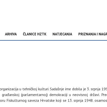
ARHIVA
ČLANICE HZTK
NATJECANJA
PRIZNANJA I NAG
organizacija u tehničkoj kulturi. Sadašnje ime dobila je 3. srpnja 
i i građanskoj (parlamentarnoj) demokraciji u neovisnoj državi. 
ru Fiskulturnog saveza Hrvatske koji se 13. srpnja 1948. osamos