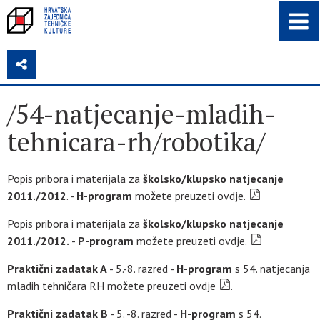
Z
/54-natjecanje-mladih-
tehnicara-rh/robotika/
Popis pribora i materijala za
školsko/klupsko natjecanje
2011./2012
. -
H-program
možete preuzeti
ovdje.
Popis pribora i materijala za
školsko/klupsko natjecanje
2011./2012.
-
P-program
možete preuzeti
ovdje.
Praktični zadatak A
- 5.-8. razred -
H-program
s 54. natjecanja
mladih tehničara RH možete preuzeti
ovdje
.
Praktični zadatak B
- 5. -8. razred -
H-program
s 54.