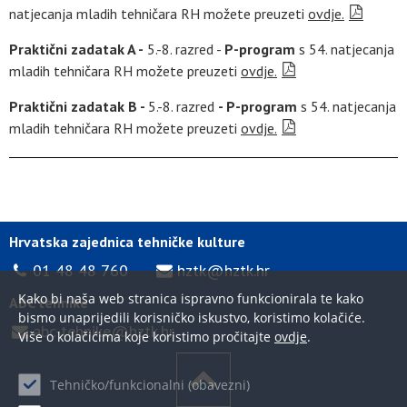
natjecanja mladih tehničara RH možete preuzeti
ovdje.
Praktični zadatak A -
5.-8. razred -
P-program
s 54. natjecanja
mladih tehničara RH možete preuzeti
ovdje.
Praktični zadatak B -
5.-8. razred
- P-program
s 54. natjecanja
mladih tehničara RH možete preuzeti
ovdje.
Hrvatska zajednica tehničke kulture
01 48 48 760
hztk@hztk.hr
Kako bi naša web stranica ispravno funkcionirala te kako
ABC tehnike
bismo unaprijedili korisničko iskustvo, koristimo kolačiće.
abc-tehnike@hztk.hr
Više o kolačićima koje koristimo pročitajte
ovdje
.
Tehničko/funkcionalni (obavezni)