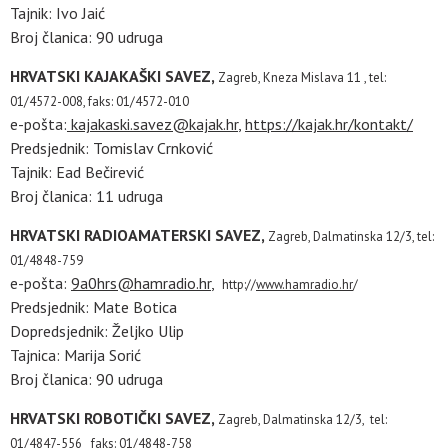
Tajnik: Ivo Jaić
Broj članica: 90 udruga
HRVATSKI KAJAKAŠKI SAVEZ,
Zagreb, Kneza Mislava 11 ,
tel:
01/4572-008, faks: 01/4572-010
e-pošta:
kajakaski.savez@kajak.hr
,
https://kajak.hr/kontakt/
Predsjednik: Tomislav Crnković
Tajnik: Ead Bečirević
Broj članica: 11 udruga
HRVATSKI RADIOAMATERSKI SAVEZ,
Zagreb, Dalmatinska 12/3,
tel:
01/4848-759
e-pošta:
9a0hrs@hamradio.hr
,
http://
www.hamradio.hr
/
Predsjednik: Mate Botica
Dopredsjednik: Željko Ulip
Tajnica: Marija Sorić
Broj članica: 90 udruga
HRVATSKI ROBOTIČKI SAVEZ,
Zagreb, Dalmatinska 12/3,
tel:
01/4847-556 faks: 01/4848-758