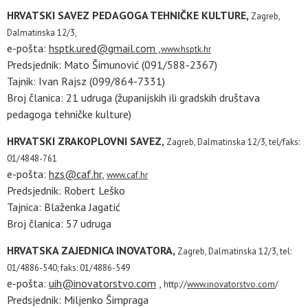
HRVATSKI SAVEZ PEDAGOGA TEHNIČKE KULTURE,
Zagreb,
Dalmatinska 12/3,
e-pošta:
hsptk.ured@gmail.com ,
www.hsptk.hr
Predsjednik: Mato Šimunović (091/588-2367)
Tajnik: Ivan Rajsz (099/864-7331)
Broj članica: 21 udruga (županijskih ili gradskih društava
pedagoga tehničke kulture)
HRVATSKI ZRAKOPLOVNI SAVEZ,
Zagreb, Dalmatinska 12/3,
tel/faks:
01/4848-761
e-pošta:
hzs@caf.hr
,
www.caf.hr
Predsjednik: Robert Leško
Tajnica: Blaženka Jagatić
Broj članica: 57 udruga
HRVATSKA ZAJEDNICA INOVATORA,
Zagreb, Dalmatinska 12/3,
tel:
01/4886-540; faks: 01/4886-549
e-pošta:
uih@inovatorstvo.com
,
http://
www.inovatorstvo.com
/
Predsjednik: Miljenko Šimpraga