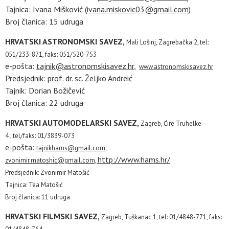
Tajnica: Ivana Mišković (
ivana.miskovic03@gmail.com
)
Broj članica: 15 udruga
HRVATSKI ASTRONOMSKI SAVEZ,
Mali Lošinj, Zagrebačka 2,
tel:
051/233-871, faks: 051/520-753
e-pošta:
tajnik@astronomskisavez.hr
,
www.astronomskisavez.hr
Predsjednik: prof. dr. sc. Željko Andreić
Tajnik: Dorian Božičević
Broj članica: 22 udruga
HRVATSKI AUTOMODELARSKI SAVEZ,
Zagreb, Ćire Truhelke
4 ,
tel/faks: 01/3839-073
e-pošta:
tajnikhams@gmail.com,
http://www.hams.hr/
zvonimir.matoshic@gmail.com,
Predsjednik: Zvonimir Matošić
Tajnica: Tea Matošić
Broj članica: 11 udruga
HRVATSKI FILMSKI SAVEZ,
Zagreb, Tuškanac 1,
tel: 01/4848-771, faks: