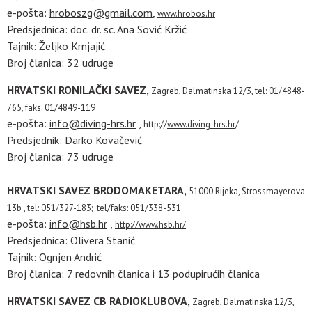
e-pošta:
hroboszg@gmail.com
,
www.hrobos.hr
Predsjednica: doc. dr. sc. Ana Sović Kržić
Tajnik: Željko Krnjajić
Broj članica: 32 udruge
HRVATSKI RONILAČKI SAVEZ,
Zagreb, Dalmatinska 12/3,
tel: 01/4848-
765, faks: 01/4849-119
e-pošta:
info@diving-hrs.hr
,
http://
www.diving-hrs.hr
/
Predsjednik: Darko Kovačević
Broj članica: 73 udruge
HRVATSKI SAVEZ BRODOMAKETARA,
51000 Rijeka, Strossmayerova
13b ,
tel: 051/327-183; tel/faks: 051/338-531
e-pošta:
info@hsb.hr
,
http://www.hsb.hr/
Predsjednica: Olivera Stanić
Tajnik: Ognjen Andrić
Broj članica: 7 redovnih članica i 13 podupirućih članica
HRVATSKI SAVEZ CB RADIOKLUBOVA,
Zagreb, Dalmatinska 12/3,