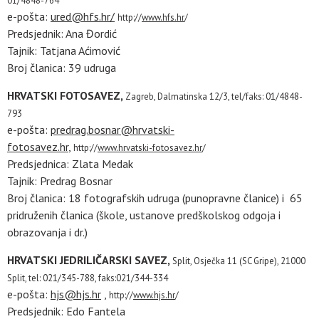
01/4848-764
e-pošta:
ured@hfs.hr/
http://
www.hfs.hr
/
Predsjednik: Ana Đordić
Tajnik: Tatjana Aćimović
Broj članica: 39 udruga
HRVATSKI FOTOSAVEZ,
Zagreb, Dalmatinska 12/3,
tel/faks: 01/4848-
793
e-pošta:
predrag.bosnar@hrvatski-
fotosavez.hr
,
http://
www.hrvatski-fotosavez.hr
/
Predsjednica: Zlata Medak
Tajnik: Predrag Bosnar
Broj članica: 18 fotografskih udruga (punopravne članice) i 65
pridruženih članica (škole, ustanove predškolskog odgoja i
obrazovanja i dr.)
HRVATSKI JEDRILIČARSKI SAVEZ,
Split, Osječka 11 (SC Gripe), 21000
Split,
tel: 021/345-788, faks:021/344-334
e-pošta:
hjs@hjs.hr
,
http://
www.hjs.hr
/
Predsjednik: Edo Fantela