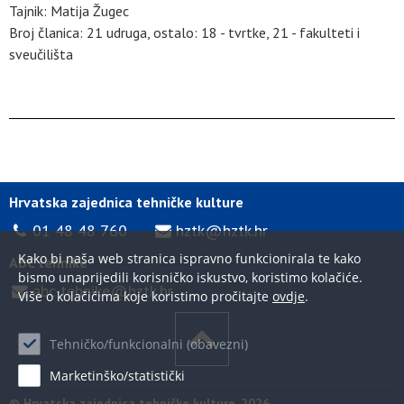
Tajnik: Matija Žugec
Broj članica: 21 udruga, ostalo: 18 - tvrtke, 21 - fakulteti i
sveučilišta
Hrvatska zajednica tehničke kulture
01 48 48 760
hztk@hztk.hr
Kako bi naša web stranica ispravno funkcionirala te kako
ABC tehnike
bismo unaprijedili korisničko iskustvo, koristimo kolačiće.
abc-tehnike@hztk.hr
Više o kolačićima koje koristimo pročitajte
ovdje
.
Tehničko/funkcionalni (obavezni)
Marketinško/statistički
© Hrvatska zajednica tehničke kulture, 2026