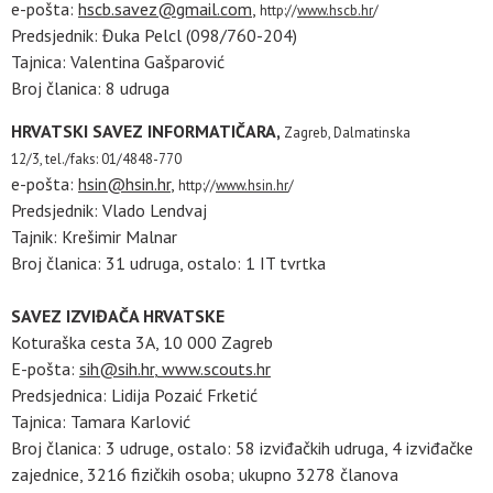
e-pošta:
hscb.savez@gmail.com
,
http://
www.hscb.hr
/
Predsjednik: Đuka Pelcl (098/760-204)
Tajnica: Valentina Gašparović
Broj članica: 8 udruga
HRVATSKI SAVEZ INFORMATIČARA,
Zagreb, Dalmatinska
12/3,
tel./faks: 01/4848-770
e-pošta:
hsin@hsin.hr
,
http://
www.hsin.hr
/
Predsjednik: Vlado Lendvaj
Tajnik: Krešimir Malnar
Broj članica: 31 udruga, ostalo: 1 IT tvrtka
SAVEZ IZVIĐAČA HRVATSKE
Koturaška cesta 3A, 10 000 Zagreb
E-pošta:
sih@sih.hr
,
www.scouts.hr
Predsjednica: Lidija Pozaić Frketić
Tajnica: Tamara Karlović
Broj članica: 3 udruge, ostalo: 58 izviđačkih udruga, 4 izviđačke
zajednice, 3216 fizičkih osoba; ukupno 3278 članova