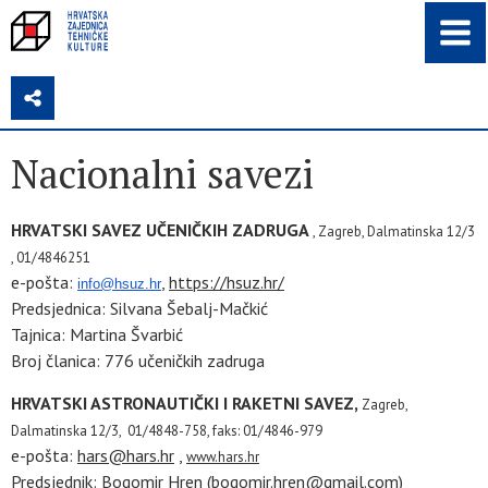
Z
Nacionalni savezi
HRVATSKI SAVEZ UČENIČKIH ZADRUGA
, Zagreb, Dalmatinska 12/3
, 01/4846251
e-pošta:
,
https://hsuz.hr/
info@hsuz.hr
Predsjednica: Silvana Šebalj-Mačkić
Tajnica: Martina Švarbić
Broj članica: 776 učeničkih zadruga
HRVATSKI ASTRONAUTIČKI I RAKETNI SAVEZ,
Zagreb,
Dalmatinska 12/3,
01/4848-758, faks: 01/4846-979
e-pošta:
hars@hars.hr
,
www.hars.hr
Predsjednik: Bogomir Hren
(
bogomir.hren@gmail.com
)