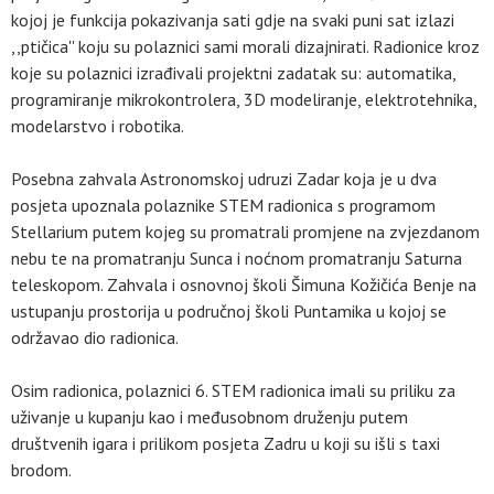
kojoj je funkcija pokazivanja sati gdje na svaki puni sat izlazi
,,ptičica'' koju su polaznici sami morali dizajnirati. Radionice kroz
koje su polaznici izrađivali projektni zadatak su: automatika,
programiranje mikrokontrolera, 3D modeliranje, elektrotehnika,
modelarstvo i robotika.
Posebna zahvala Astronomskoj udruzi Zadar koja je u dva
posjeta upoznala polaznike STEM radionica s programom
Stellarium putem kojeg su promatrali promjene na zvjezdanom
nebu te na promatranju Sunca i noćnom promatranju Saturna
teleskopom. Zahvala i osnovnoj školi Šimuna Kožičića Benje na
ustupanju prostorija u područnoj školi Puntamika u kojoj se
održavao dio radionica.
Osim radionica, polaznici 6. STEM radionica imali su priliku za
uživanje u kupanju kao i međusobnom druženju putem
društvenih igara i prilikom posjeta Zadru u koji su išli s taxi
brodom.