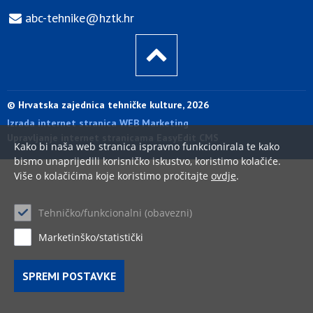
abc-tehnike@hztk.hr
© Hrvatska zajednica tehničke kulture, 2026
Izrada internet stranica WEB Marketing
Upravljanje internet stranicama EasyEdit CMS
Kako bi naša web stranica ispravno funkcionirala te kako
bismo unaprijedili korisničko iskustvo, koristimo kolačiće.
Više o kolačićima koje koristimo pročitajte
ovdje
.
Tehničko/funkcionalni (obavezni)
Marketinško/statistički
SPREMI POSTAVKE