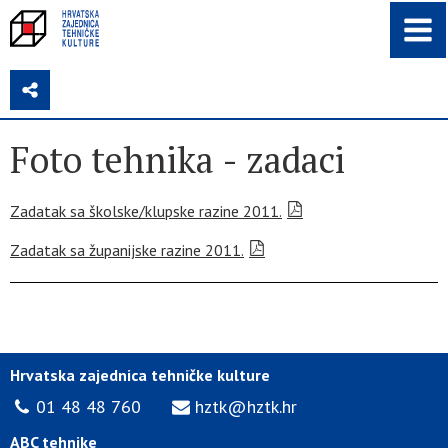
Z
Foto tehnika - zadaci
Zadatak sa školske/klupske razine 2011.
Zadatak sa županijske razine 2011.
Hrvatska zajednica tehničke kulture
01 48 48 760
hztk@hztk.hr
ABC tehnike