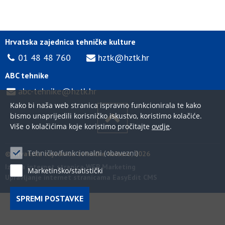
Hrvatska zajednica tehničke kulture
01 48 48 760
hztk@hztk.hr
ABC tehnike
abc-tehnike@hztk.hr
Kako bi naša web stranica ispravno funkcionirala te kako
bismo unaprijedili korisničko iskustvo, koristimo kolačiće.
Više o kolačićima koje koristimo pročitajte
ovdje
.
Tehničko/funkcionalni (obavezni)
© Hrvatska zajednica tehničke kulture, 2026
Izrada internet stranica WEB Marketing
Marketinško/statistički
Upravljanje internet stranicama EasyEdit CMS
SPREMI POSTAVKE