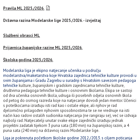
Pravila ML 2025./2026.
Državna razina Modelarske lige 2025./2026. - izvještaj
Službeni obrasci ML
Prijavnica županijske razine ML 2025./2026.
Školska godina 2025./2026.
Modelarska liga je ekipno natjecanje učenika u području
modelarstva/maketarstva koje Hrvatska zajednica tehničke kulture provodi u
svim županijama i Gradu Zagrebu u suradnji s Hrvatskim savezom pedagoga
tehničke
kulture, županijskim i gradskim zajednicama tehničke kulture,
društvima pedagoga tehničke kulture i osnovnim školama. Ekipa se sastoji
od dva učenika osnovnih škola, udruga ili posebnih odjela osnovnih škola
od petog do osmog razreda koje na natjecanje dovodi jedan mentor. Učenici
s poteškoćama izrađuju isti rad kao i ostale ekipe, ali njihov je rad
djelomično prilagođen njihovim sposobnostima te se ne vrednuje na isti
način kao radovi ostalih sudionika natjecanja (ne rangiraju se), već se izdvaja
najbolji rad. Natjecatelji unutar svake ekipe zajednički izrađuju jednak
projektni zadatak tijekom 3 puna sata (180 min) na županijskoj razini, a 4
puna sata (240 min) na državnoj razini Modelarske lige.
Liga je pokrenuta početkom školske godine 2012./2013. s ciljem poticanja