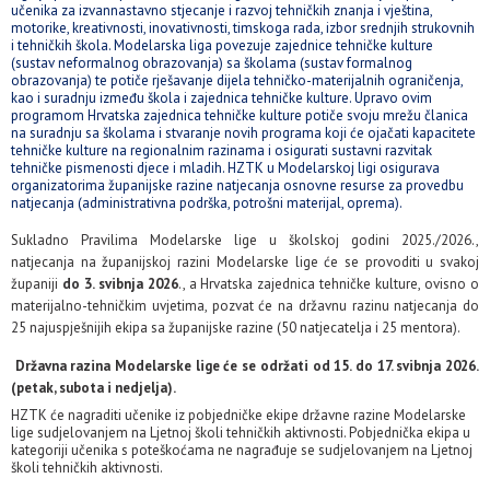
učenika za izvannastavno stjecanje i razvoj tehničkih znanja i vještina,
motorike, kreativnosti, inovativnosti, timskoga rada, izbor srednjih strukovnih
i tehničkih škola. Modelarska liga povezuje zajednice tehničke kulture
(sustav neformalnog obrazovanja) sa školama (sustav formalnog
obrazovanja) te potiče rješavanje dijela tehničko-materijalnih ograničenja,
kao i suradnju između škola i zajednica tehničke kulture. Upravo ovim
programom Hrvatska zajednica tehničke kulture potiče svoju mrežu članica
na suradnju sa školama i stvaranje novih programa koji će ojačati kapacitete
tehničke kulture na regionalnim razinama i osigurati sustavni razvitak
tehničke pismenosti djece i mladih. HZTK u Modelarskoj ligi osigurava
organizatorima županijske razine natjecanja osnovne resurse za provedbu
natjecanja (administrativna podrška, potrošni materijal, oprema).
Sukladno Pravilima Modelarske lige u školskoj godini 2025./2026.,
natjecanja na županijskoj razini Modelarske lige će se provoditi u svakoj
županiji
do 3. svibnja 2026
., a Hrvatska zajednica tehničke kulture, ovisno o
materijalno-tehničkim uvjetima, pozvat će na državnu razinu natjecanja do
25 najuspješnijih ekipa sa županijske razine (50 natjecatelja i 25 mentora).
Državna razina Modelarske lige će se održati od 15. do 17. svibnja 2026.
(petak, subota i nedjelja).
HZTK će nagraditi učenike iz pobjedničke ekipe državne razine Modelarske
lige sudjelovanjem na Ljetnoj školi tehničkih aktivnosti. Pobjednička ekipa u
kategoriji učenika s poteškoćama ne nagrađuje se sudjelovanjem na Ljetnoj
školi tehničkih aktivnosti.