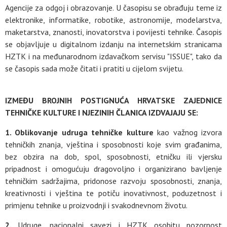
Agencije za odgoj i obrazovanje. U časopisu se obrađuju teme iz
elektronike, informatike, robotike, astronomije, modelarstva,
maketarstva, znanosti, inovatorstva i povijesti tehnike. Časopis
se objavljuje u digitalnom izdanju na internetskim stranicama
HZTK i na međunarodnom izdavačkom servisu "ISSUE", tako da
se časopis sada može čitati i pratiti u cijelom svijetu.
IZMEĐU BROJNIH POSTIGNUĆA HRVATSKE ZAJEDNICE
TEHNIČKE KULTURE I NJEZINIH ČLANICA IZDVAJAJU SE:
1. Oblikovanje udruga tehničke kulture
kao važnog izvora
tehničkih znanja, vještina i sposobnosti koje svim građanima,
bez obzira na dob, spol, sposobnosti, etničku ili vjersku
pripadnost i omogućuju dragovoljno i organizirano bavljenje
tehničkim sadržajima, pridonose razvoju sposobnosti, znanja,
kreativnosti i vještina te potiču inovativnost, poduzetnost i
primjenu tehnike u proizvodnji i svakodnevnom životu.
2.
Udruge, nacionalni savezi i HZTK osobitu pozornost