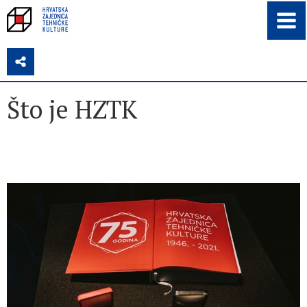
Z
Što je HZTK