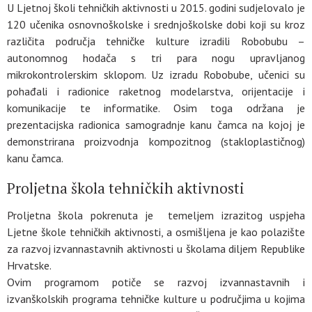
U Ljetnoj školi tehničkih aktivnosti u 2015. godini sudjelovalo je
120 učenika osnovnoškolske i srednjoškolske dobi koji su kroz
različita područja tehničke kulture izradili Robobubu –
autonomnog hodača s tri para nogu upravljanog
mikrokontrolerskim sklopom. Uz izradu Robobube, učenici su
pohađali i radionice raketnog modelarstva, orijentacije i
komunikacije te informatike. Osim toga održana je
prezentacijska radionica samogradnje kanu čamca na kojoj je
demonstrirana proizvodnja kompozitnog (stakloplastičnog)
kanu čamca.
Proljetna škola tehničkih aktivnosti
Proljetna škola pokrenuta je temeljem izrazitog uspjeha
Ljetne škole tehničkih aktivnosti, a osmišljena je kao polazište
za razvoj izvannastavnih aktivnosti u školama diljem Republike
Hrvatske.
Ovim programom potiče se razvoj izvannastavnih i
izvanškolskih programa tehničke kulture u područjima u kojima