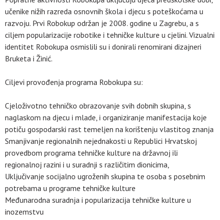
učenike nižih razreda osnovnih škola i djecu s poteškoćama u
razvoju. Prvi Robokup održan je 2008. godine u Zagrebu, a s
ciljem popularizacije robotike i tehničke kulture u cjelini. Vizualni
identitet Robokupa osmislili su i donirali renomirani dizajneri
Bruketa i Žinić.
Ciljevi provođenja programa Robokupa su:
Cjeloživotno tehničko obrazovanje svih dobnih skupina, s
naglaskom na djecu i mlade, i organiziranje manifestacija koje
potiču gospodarski rast temeljen na korištenju vlastitog znanja
Smanjivanje regionalnih nejednakosti u Republici Hrvatskoj
provedbom programa tehničke kulture na državnoj ili
regionalnoj razini i u suradnji s različitim dionicima,
Uključivanje socijalno ugroženih skupina te osoba s posebnim
potrebama u programe tehničke kulture
Međunarodna suradnja i popularizacija tehničke kulture u
inozemstvu