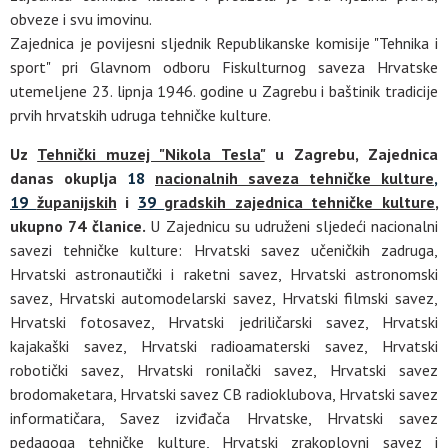
obveze i svu imovinu.
Zajednica je povijesni sljednik Republikanske komisije "Tehnika i
sport" pri Glavnom odboru Fiskulturnog saveza Hrvatske
utemeljene 23. lipnja 1946. godine u Zagrebu i baštinik tradicije
prvih hrvatskih udruga tehničke kulture.
Uz
Tehnički muzej "Nikola Tesla"
u Zagrebu, Zajednica
danas okuplja
18
nacionalnih saveza tehničke kulture
,
19
županijskih
i
39
gradskih zajednica tehničke kulture
,
ukupno 74 članice.
U Zajednicu su udruženi sljedeći nacionalni
savezi tehničke kulture: Hrvatski savez učeničkih zadruga,
Hrvatski astronautički i raketni savez, Hrvatski astronomski
savez, Hrvatski automodelarski savez, Hrvatski filmski savez,
Hrvatski fotosavez, Hrvatski jedriličarski savez, Hrvatski
kajakaški savez, Hrvatski radioamaterski savez, Hrvatski
robotički savez, Hrvatski ronilački savez, Hrvatski savez
brodomaketara, Hrvatski savez CB radioklubova, Hrvatski savez
informatičara, Savez izviđača Hrvatske, Hrvatski savez
pedagoga tehničke kulture, Hrvatski zrakoplovni savez i