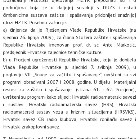
područjima koja će u daljnjoj suradnji s DUZS i ostali
čimbenicima sustava zaštite i spašavanja pridonijeti snažnijoj
ulozi HZTK. Posebno važno je:
a) činjenica da je Rješenjem Vlade Republike Hrvatske (na
sjednici 26. lipnja 2009.), za člana Stožera zaštite i spašavanja
Republike Hrvatske imenovan prof. dr. sc. Ante Markotić,
predsjednik Hrvatske zajednice tehničke kulture.
b) u Procjeni ugroženosti Republike Hrvatske, koju je donijela
Vlada Republike Hrvatske (u sjednici 7. svibnja 2009.), u
poglavlju VII „Snage za zaštitu i spašavanje“, uvršteni su svi
programi obrađivani 2007. i 2008. godine. U dijelu „Materijalni
resursi za zaštitu i spašavanje“ (strana 61. i 62. Procjene),
uvršteni su programi kako slijedi: Hrvatski radioamaterski savezi
i sustavi: Hrvatski radioamaterski savez (HRS), Hrvatski
radioamaterski sustav veza u kriznim situacijama (HRSVKS),
Hrvatski savez CB radio klubova, Hrvatski ronilački savez i
Hrvatski zrakoplovni savez.
7.
Naposljetku, od 1990. godine, obnašajući zadaće središnje