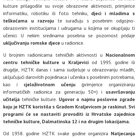
kulture prilagodile su svoje obrazovne aktivnosti, primjerice
informatiku, robotiku ili foto tehniku,
djeci i mladima s
teškoćama u razvoju
te surađuju s posebnim odgojno-
obrazovnim institucijama i udrugama u kojima se okupljaju ti
učenici. U nekim sredinama posebna se pozornost pridaje
uključivanju romske djece
u radionice.
U brojnim radionicama tehničkih aktivnosti u
Nacionalnom
centru tehničke kulture u Kraljevici
od 1995. godine ili
drugdje, HZTK danas i sama sudjeluje u obrazovanju mladih,
uključujući darovitih pojedinaca i učenika s posebnim potrebama,
kao i
cjeloživotnom učenju
(primjerice organiziranju
informatičkih radionica za generaciju 50+) i
usavršavanju
učitelja
tehničke kulture.
Ugovor o najmu poslovne zgrade
koju je HZTK koristila s Gradom Kraljevicom je raskinut. Svi
programi će se nastaviti provoditi iz Hrvatske zajednice
tehničke kulture, Dalmatinska 12 i na drugim lokacijama.
Od 1958. godine HZTK svake godine organizira
N
atjecanja