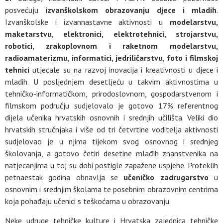
posvećuju
izvanškolskom obrazovanju djece i mladih
.
Izvanškolske i izvannastavne aktivnosti u
modelarstvu,
maketarstvu, elektronici, elektrotehnici, strojarstvu,
robotici, zrakoplovnom i raketnom modelarstvu,
radioamaterizmu, informatici, jedriličarstvu, foto i filmskoj
tehnici
utjecale su na razvoj inovacija i kreativnosti u djece i
mladih. U posljednjem desetljeću u takvim aktivnostima u
tehničko-informatičkom, prirodoslovnom, gospodarstvenom i
filmskom području sudjelovalo je gotovo 17% referentnog
dijela učenika hrvatskih osnovnih i srednjih učilišta. Veliki dio
hrvatskih stručnjaka i više od tri četvrtine voditelja aktivnosti
sudjelovao je u njima tijekom svog osnovnog i srednjeg
školovanja, a gotovo četiri desetine mlađih znanstvenika na
natjecanjima u toj su dobi postigle zapažene uspjehe. Proteklih
petnaestak godina obnavlja se
učeničko zadrugarstvo
u
osnovnim i srednjim školama te posebnim obrazovnim centrima
koja pohađaju učenici s teškoćama u obrazovanju.
Neke udruge tehničke kulture i Hrvatska zajednica tehničke