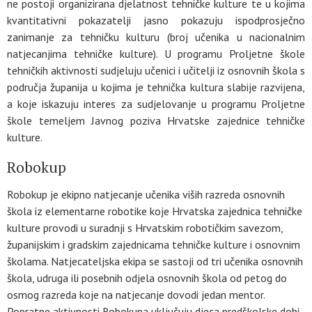
ne postoji organizirana djelatnost tehničke kulture te u kojima
kvantitativni pokazatelji jasno pokazuju ispodprosječno
zanimanje za tehničku kulturu (broj učenika u nacionalnim
natjecanjima tehničke kulture). U programu Proljetne škole
tehničkih aktivnosti sudjeluju učenici i učitelji iz osnovnih škola s
područja županija u kojima je tehnička kultura slabije razvijena,
a koje iskazuju interes za sudjelovanje u programu Proljetne
škole temeljem Javnog poziva Hrvatske zajednice tehničke
kulture.
Robokup
Robokup je ekipno natjecanje učenika viših razreda osnovnih
škola iz elementarne robotike koje Hrvatska zajednica tehničke
kulture provodi u suradnji s Hrvatskim robotičkim savezom,
županijskim i gradskim zajednicama tehničke kulture i osnovnim
školama. Natjecateljska ekipa se sastoji od tri učenika osnovnih
škola, udruga ili posebnih odjela osnovnih škola od petog do
osmog razreda koje na natjecanje dovodi jedan mentor.
Popratne aktivnosti Robokupa uključuju djeca predškolske dobi,