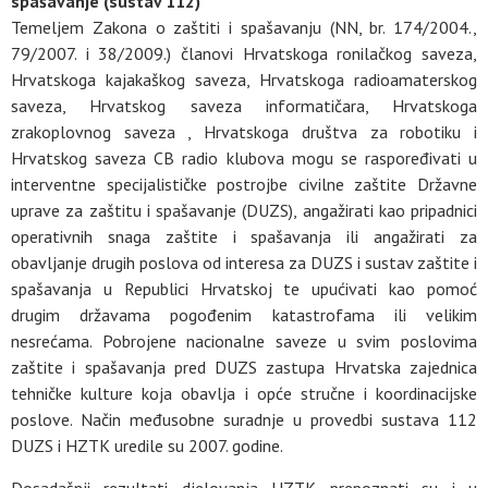
spašavanje (sustav 112)
Temeljem Zakona o zaštiti i spašavanju (NN, br. 174/2004.,
79/2007. i 38/2009.) članovi Hrvatskoga ronilačkog saveza,
Hrvatskoga kajakaškog saveza, Hrvatskoga radioamaterskog
saveza, Hrvatskog saveza informatičara, Hrvatskoga
zrakoplovnog saveza , Hrvatskoga društva za robotiku i
Hrvatskog saveza CB radio klubova mogu se raspoređivati u
interventne specijalističke postrojbe civilne zaštite Državne
uprave za zaštitu i spašavanje (DUZS), angažirati kao pripadnici
operativnih snaga zaštite i spašavanja ili angažirati za
obavljanje drugih poslova od interesa za DUZS i sustav zaštite i
spašavanja u Republici Hrvatskoj te upućivati kao pomoć
drugim državama pogođenim katastrofama ili velikim
nesrećama. Pobrojene nacionalne saveze u svim poslovima
zaštite i spašavanja pred DUZS zastupa Hrvatska zajednica
tehničke kulture koja obavlja i opće stručne i koordinacijske
poslove. Način međusobne suradnje u provedbi sustava 112
DUZS i HZTK uredile su 2007. godine.
Dosadašnji rezultati djelovanja HZTK prepoznati su i u