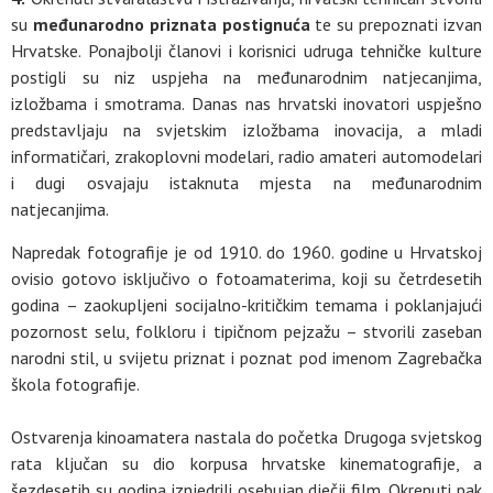
su
međunarodno priznata postignuća
te su prepoznati izvan
Hrvatske. Ponajbolji članovi i korisnici udruga tehničke kulture
postigli su niz uspjeha na međunarodnim natjecanjima,
izložbama i smotrama. Danas nas hrvatski inovatori uspješno
predstavljaju na svjetskim izložbama inovacija, a mladi
informatičari, zrakoplovni modelari, radio amateri automodelari
i dugi osvajaju istaknuta mjesta na međunarodnim
natjecanjima.
Napredak fotografije je od 1910. do 1960. godine u Hrvatskoj
ovisio gotovo isključivo o fotoamaterima, koji su četrdesetih
godina – zaokupljeni socijalno-kritičkim temama i poklanjajući
pozornost selu, folkloru i tipičnom pejzažu – stvorili zaseban
narodni stil, u svijetu priznat i poznat pod imenom Zagrebačka
škola fotografije.
Ostvarenja kinoamatera nastala do početka Drugoga svjetskog
rata ključan su dio korpusa hrvatske kinematografije, a
šezdesetih su godina iznjedrili osebujan dječji film. Okrenuti pak