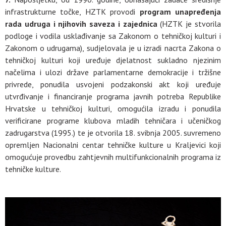
infrastrukturne točke, HZTK provodi
program unapređenja
rada udruga i njihovih saveza i zajednica
(HZTK je stvorila
podloge i vodila usklađivanje sa Zakonom o tehničkoj kulturi i
Zakonom o udrugama), sudjelovala je u izradi nacrta Zakona o
tehničkoj kulturi koji uređuje djelatnost sukladno njezinim
načelima i ulozi države parlamentarne demokracije i tržišne
privrede, ponudila usvojeni podzakonski akt koji uređuje
utvrđivanje i financiranje programa javnih potreba Republike
Hrvatske u tehničkoj kulturi, omogućila izradu i ponudila
verificirane programe klubova mladih tehničara i učeničkog
zadrugarstva (1995.) te je otvorila 18. svibnja 2005. suvremeno
opremljen Nacionalni centar tehničke kulture u Kraljevici koji
omogućuje provedbu zahtjevnih multifunkcionalnih programa iz
tehničke kulture.