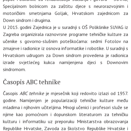
Specijalnom bolnicom za zaštitu djece s neurorazvojnim i
motoričkim smetnjama Goljak, Hrvatskom zajednicom za
Down sindrom i drugima.
U 2015. godini Zajednica je u suradnji s OŠ Poliklinike SUVAG iz
Zagreba organizirala raznovrsne programe tehničke kulture za
učenike s govorno-slušnim poteškoćama: sedmi Fotolov na
zmajeve i radionice iz osnova informatike i robotike. U suradnji s
Hrvatskom udrugom za Down sindrom provedena je radionica
izrade svjetlećeg kukca namijenjena djeci s Downovim
sindromom.
Časopis ABC tehnike
Časopis
ABC tehnike
je mjesečnik koji redovito izlazi od 1957.
godine. Namijenjen je popularizaciji tehničke kulture među
mladima i njihovim učiteljima. Mnogi učenici i profesori služe se
njime kao pomoćnom i dopunskom literaturom za tehničku
kulturu i informatiku uz preporuku Ministarstva obrazovanja
Republike Hrvatske, Zavoda za školstvo Republike Hrvatske i