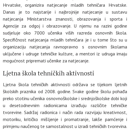
Hrvatske, organizira natjecanje mladih tehničara Hrvatske.
Danas je to najstarije i najbrojnije natjecanje u sustavu
natjecanja Ministarstva znanosti, obrazovanja i sporta i
Agencije za odgoj i obrazovanje. U njemu na razini godine
sudjeluje oko 7000 učenika viših razreda osnovnih škola.
Specifičnost natjecanja mladih tehničara je i u tome što su u
organizaciju natjecanja ravnopravno s osnovnim školama
uključene i udruge tehničke kulture, a mentori iz udruga imaju
mogućnost pripremati učenike za natjecanje.
Ljetna škola tehničkih aktivnosti
Ljetna škola tehničkih aktivnosti održava se tijekom ljetnih
školskih praznika od 2008. godine. Svake godine školu pohađa
preko stotinu učenika osnovnoškolske i srednjoškolske dobi koji
u desetodnevnim radionicama izrađuju različite tehničke
tvorevine. Sadržaj radionica i način rada razvijaju kreativnost,
motoriku, kritičko mišljenje i promatranje, lakše pamćenje i
primjenu naučenog te samostalnost u izradi tehničkih tvorevina.