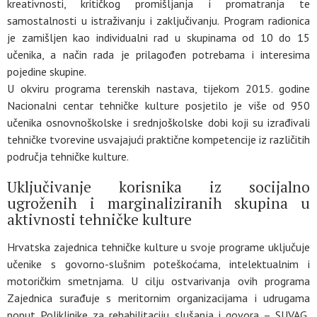
kreativnosti, kritičkog promišljanja i promatranja te
samostalnosti u istraživanju i zaključivanju. Program radionica
je zamišljen kao individualni rad u skupinama od 10 do 15
učenika, a način rada je prilagođen potrebama i interesima
pojedine skupine.
U okviru programa terenskih nastava, tijekom 2015. godine
Nacionalni centar tehničke kulture posjetilo je više od 950
učenika osnovnoškolske i srednjoškolske dobi koji su izrađivali
tehničke tvorevine usvajajući praktične kompetencije iz različitih
područja tehničke kulture.
Uključivanje korisnika iz socijalno
ugroženih i marginaliziranih skupina u
aktivnosti tehničke kulture
Hrvatska zajednica tehničke kulture u svoje programe uključuje
učenike s govorno-slušnim poteškoćama, intelektualnim i
motoričkim smetnjama. U cilju ostvarivanja ovih programa
Zajednica surađuje s meritornim organizacijama i udrugama
poput Poliklinike za rehabilitaciju slušanja i govora – SUVAG,