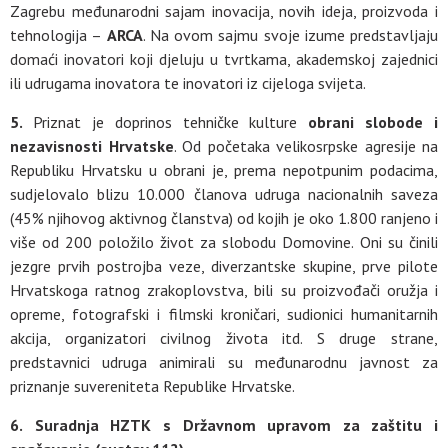
Zagrebu međunarodni sajam inovacija, novih ideja, proizvoda i
tehnologija –
ARCA
. Na ovom sajmu svoje izume predstavljaju
domaći inovatori koji djeluju u tvrtkama, akademskoj zajednici
ili udrugama inovatora te inovatori iz cijeloga svijeta.
5.
Priznat je doprinos tehničke kulture
obrani slobode i
nezavisnosti Hrvatske
. Od početaka velikosrpske agresije na
Republiku Hrvatsku u obrani je, prema nepotpunim podacima,
sudjelovalo blizu 10.000 članova udruga nacionalnih saveza
(45% njihovog aktivnog članstva) od kojih je oko 1.800 ranjeno i
više od 200 položilo život za slobodu Domovine. Oni su činili
jezgre prvih postrojba veze, diverzantske skupine, prve pilote
Hrvatskoga ratnog zrakoplovstva, bili su proizvođači oružja i
opreme, fotografski i filmski kroničari, sudionici humanitarnih
akcija, organizatori civilnog života itd. S druge strane,
predstavnici udruga animirali su međunarodnu javnost za
priznanje suvereniteta Republike Hrvatske.
6.
Suradnja HZTK s Državnom upravom za zaštitu i