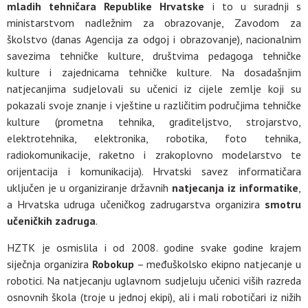
mladih tehničara Republike Hrvatske
i to u suradnji s
ministarstvom nadležnim za obrazovanje, Zavodom za
školstvo (danas Agencija za odgoj i obrazovanje), nacionalnim
savezima tehničke kulture, društvima pedagoga tehničke
kulture i zajednicama tehničke kulture. Na dosadašnjim
natjecanjima sudjelovali su učenici iz cijele zemlje koji su
pokazali svoje znanje i vještine u različitim područjima tehničke
kulture (prometna tehnika, graditeljstvo, strojarstvo,
elektrotehnika, elektronika, robotika, foto tehnika,
radiokomunikacije, raketno i zrakoplovno modelarstvo te
orijentacija i komunikacija). Hrvatski savez informatičara
uključen je u organiziranje državnih
natjecanja iz informatike
,
a Hrvatska udruga učeničkog zadrugarstva organizira
smotru
učeničkih zadruga
.
HZTK je osmislila i od 2008. godine svake godine krajem
siječnja organizira
Robokup
– međuškolsko ekipno natjecanje u
robotici. Na natjecanju uglavnom sudjeluju učenici viših razreda
osnovnih škola (troje u jednoj ekipi), ali i mali robotičari iz nižih