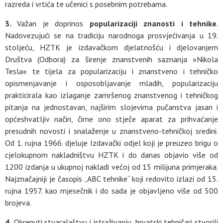
razreda i vrtića te učenici s posebnim potrebama.
3.
Važan je doprinos
popularizaciji znanosti i tehnike
.
Nadovezujući se na tradiciju narodnoga prosvjećivanja u 19.
stoljeću, HZTK je izdavačkom djelatnošću i djelovanjem
Društva (Odbora) za širenje znanstvenih saznanja »Nikola
Tesla« te tijela za popularizaciju i znanstveno i tehničko
opismenjavanje i osposobljavanje mladih, popularizaciju
prakticirala kao izlaganje zamršenog znanstvenog i tehničkog
pitanja na jednostavan, najširim slojevima pučanstva jasan i
općeshvatljiv način, čime ono stječe aparat za prihvaćanje
presudnih novosti i snalaženje u znanstveno-tehničkoj sredini.
Od 1. rujna 1966. djeluje Izdavački odjel koji je preuzeo brigu o
cjelokupnom nakladništvu HZTK i do danas objavio više od
1200 izdanja u ukupnoj nakladi većoj od 15 milijuna primjeraka.
Najznačajniji je časopis „ABC tehnike“ koji redovito izlazi od 15.
rujna 1957. kao mjesečnik i do sada je objavljeno više od 500
brojeva.
4.
Okrenuti stvaralaštvu i istraživanju, hrvatski tehničari stvorili