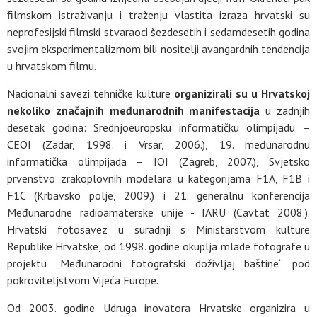
filmskom istraživanju i traženju vlastita izraza hrvatski su
neprofesijski filmski stvaraoci šezdesetih i sedamdesetih godina
svojim eksperimentalizmom bili nositelji avangardnih tendencija
u hrvatskom filmu.
Nacionalni savezi tehničke kulture
organizirali su u Hrvatskoj
nekoliko značajnih međunarodnih manifestacija
u zadnjih
desetak godina: Srednjoeuropsku informatičku olimpijadu –
CEOI (Zadar, 1998. i Vrsar, 2006.), 19. međunarodnu
informatička olimpijada – IOI (Zagreb, 2007.), Svjetsko
prvenstvo zrakoplovnih modelara u kategorijama F1A, F1B i
F1C (Krbavsko polje, 2009.) i 21. generalnu konferencija
Međunarodne radioamaterske unije - IARU (Cavtat 2008.).
Hrvatski fotosavez u suradnji s Ministarstvom kulture
Republike Hrvatske, od 1998. godine okuplja mlade fotografe u
projektu „Međunarodni fotografski doživljaj baštine“ pod
pokroviteljstvom Vijeća Europe.
Od 2003. godine Udruga inovatora Hrvatske organizira u