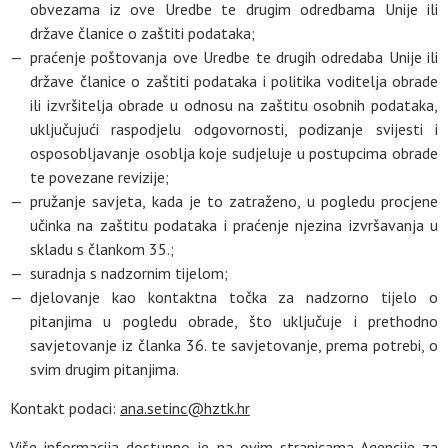
obvezama iz ove Uredbe te drugim odredbama Unije ili
države članice o zaštiti podataka;
praćenje poštovanja ove Uredbe te drugih odredaba Unije ili
države članice o zaštiti podataka i politika voditelja obrade
ili izvršitelja obrade u odnosu na zaštitu osobnih podataka,
uključujući raspodjelu odgovornosti, podizanje svijesti i
osposobljavanje osoblja koje sudjeluje u postupcima obrade
te povezane revizije;
pružanje savjeta, kada je to zatraženo, u pogledu procjene
učinka na zaštitu podataka i praćenje njezina izvršavanja u
skladu s člankom 35.;
suradnja s nadzornim tijelom;
djelovanje kao kontaktna točka za nadzorno tijelo o
pitanjima u pogledu obrade, što uključuje i prethodno
savjetovanje iz članka 36. te savjetovanje, prema potrebi, o
svim drugim pitanjima.
Kontakt podaci:
ana.setinc@hztk.hr
Više informacija dostupno je na
ovim
stranicama Agencije za