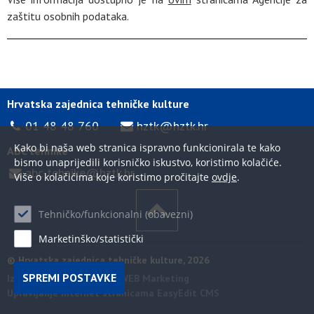
zaštitu osobnih podataka.
Hrvatska zajednica tehničke kulture
01 48 48 760
hztk@hztk.hr
Kako bi naša web stranica ispravno funkcionirala te kako
ABC tehnike
bismo unaprijedili korisničko iskustvo, koristimo kolačiće.
abc-tehnike@hztk.hr
Više o kolačićima koje koristimo pročitajte
ovdje
.
Tehničko/funkcionalni (obavezni)
Marketinško/statistički
© Hrvatska zajednica tehničke kulture, 2026
SPREMI POSTAVKE
Izrada internet stranica WEB Marketing
Upravljanje internet stranicama EasyEdit CMS