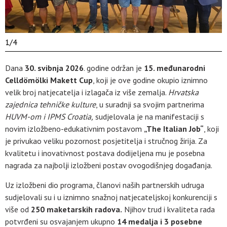
1
/
4
Dana
30. svibnja 2026
. godine održan je
15. međunarodni
Celldömölki Makett Cup
, koji je ove godine okupio iznimno
velik broj natjecatelja i izlagača iz više zemalja.
Hrvatska
zajednica tehničke kulture
, u suradnji sa svojim partnerima
HUVM-om i IPMS Croatia,
sudjelovala je na manifestaciji s
novim izložbeno-edukativnim postavom
„The Italian Job“
, koji
je privukao veliku pozornost posjetitelja i stručnog žirija. Za
kvalitetu i inovativnost postava dodijeljena mu je posebna
nagrada za najbolji izložbeni postav ovogodišnjeg događanja.
Uz izložbeni dio programa, članovi naših partnerskih udruga
sudjelovali su i u iznimno snažnoj natjecateljskoj konkurenciji s
više od
250 maketarskih radova.
Njihov trud i kvaliteta rada
potvrđeni su osvajanjem ukupno
14 medalja i 3 posebne