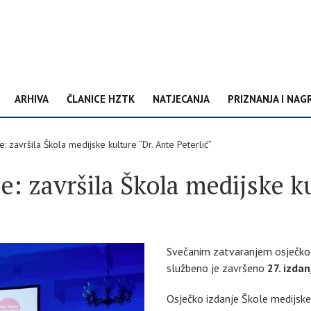
ARHIVA
ČLANICE HZTK
NATJECANJA
PRIZNANJA I NAG
: završila Škola medijske kulture “Dr. Ante Peterlić”
e: završila Škola medijske ku
Svečanim zatvaranjem osječkog
službeno je završeno
27. izdan
Osječko izdanje Škole medijske 