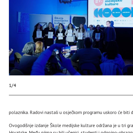
1
/
4
polaznika. Radovi nastali u osječkom programu uskoro će biti
Ovogodišnje izdanje Škole medijske kulture održana je u tri gra
Hrvatske. Među njima su bili učenici, studenti i odgojno-obrazov