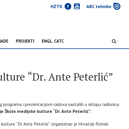
J
Y
w
HZTK
ABC tehnike
RADE
PROJEKTI
ENGL. CATC
D
lture “Dr. Ante Peterlić”
 programa i prezentacijom radova nastalih u sklopu radionica
je Škole medijske kulture “Dr. Ante Peterlić”
.
kulture “Dr. Ante Peterlić” organizirao je Hrvatski filmski