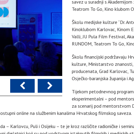
savez u suradnji s Akademijom
Teatrom To Go, Kino klubom Os
Školu medijske kulture “Dr. Ant
Kinoklubom Karlovac, Kinom E
Valli, JU Pula Film Festival, 
RUNDOM, Teatrom To Go, Kino 
Školu financijski podržavaju Hr
kulture, Ministarstvo znanosti,
producenata, Grad Karlovac, Tur
Osječko-baranjska županija i Ag
Tijekom petodnevnog programa 
eksperimentalni – pod mentor
za scenarij pod mentorstvom Da
 dostupni online na službenim kanalima Hrvatskog filmskog saveza.
da – Karlovcu, Puli i Osijeku – te je kroz različite radioničke i sem
ni djelatnici koji su pod vodstvom istaknutih filmskih i medijskih s