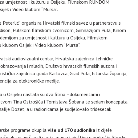
 za umjetnost i kulturu u Osijeku, Filmskom RUNDOM,
ijek i Video klubom “Mursa”.
e Peterlić” organizira Hrvatski filmski savez u partnerstvu s
dison, Pulskom filmskom tvornicom, Gimnazijom Pula, Kinom
Akademijom za umjetnost i kulturu u Osijeku, Filmskom
klubom Osijek i Video klubom “Mursa”.
vatski audiovizualni centar, Hrvatska zajednica tehničke
 obrazovanja i mladih, Društvo hrvatskih filmskih autora i
istička zajednica grada Karlovca, Grad Pula, Istarska županija,
encija za elektroničke medije.
u Osijeku nastala su dva filma –dokumentarni i
stvom Tina Ostrošića i Tomislava Šobana te sedam koncepata
lije Dozet, a u radionicama je sudjelovalo tridesetak
inarske programe okupila
više od 170 sudionika
iz cijele
tručnjaka usavršavali svoja znanja i vještine u području filmske