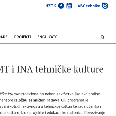
J
Y
w
HZTK
ABC tehnike
RADE
PROJEKTI
ENGL. CATC
D
KMT i INA tehničke kulture
ičke kulture
tradicionalno nakon završetka školske godine
e mentore
izložbu tehničkih radova
. Cilj programa je
zvanškolskih aktivnosti u tehničkoj kulturi te rada učenika i
čke kulture, kroz projekte i edukacijske radionice. Povezivanje