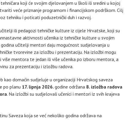
ehničara koji će svojim djelovanjem u školi ili sredini u kojoj
ostvariti veće priznanje programom i financijskom podrškom. Cilj
roz tehniku i poticati poduzetnički duh i razvoj.
itelji ili pedagozi tehničke kulture iz cijele Hrvatske, koji su
annastavne aktivnosti učenika iz tehničke kulture u svojim
godina učitelji mentori daju mogućnost sudjelovanja u
tehničke tvorevine za izložbu i prezentaciju. Na izložbi mogu
ili više mentora te jedan ili više učenika po izboru mentora, a
evinu za prezentaciju i izložbu radova.
b kao domaćin sudjeluje u organizaciji Hrvatskog saveza
je po planu
17. lipnja 2026.
godine održana
8. izložba radova
tora
. Na izložbi su sudjelovali učenici i mentori iz svih krajeva
štinu Saveza koja se već nekoliko godina održava na