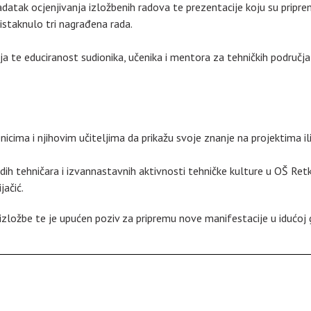
atak ocjenjivanja izložbenih radova te prezentacije koju su pripremi
istaknulo tri nagrađena rada.
enja te educiranost sudionika, učenika i mentora za tehničkih područj
enicima i njihovim učiteljima da prikažu svoje znanje na projektima 
dih tehničara i izvannastavnih aktivnosti tehničke kulture u OŠ Retk
jačić.
 izložbe te je upućen poziv za pripremu nove manifestacije u idućoj g