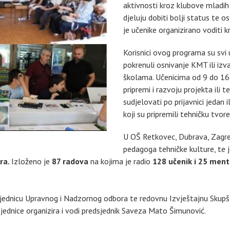
aktivnosti kroz klubove mladih t
djeluju dobiti bolji status te 
je učenike organizirano voditi k
Korisnici ovog programa su svi uč
pokrenuli osnivanje KMT ili izv
školama. Učenicima od 9 do 16 
pripremi i razvoju projekta ili 
sudjelovati po prijavnici jedan 
koji su pripremili tehničku tvor
U OŠ Retkovec, Dubrava, Zagre
pedagoga tehničke kulture, te 
ara.
Izloženo je
87 radova
na kojima je radio
128 učenik i 25 men
. sjednicu Upravnog i Nadzornog odbora te redovnu Izvještajnu Skup
jednice organizira i vodi predsjednik Saveza Mato Šimunović.