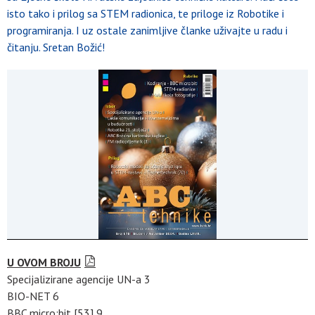
isto tako i prilog sa STEM radionica, te priloge iz Robotike i
programiranja. I uz ostale zanimljive članke uživajte u radu i
čitanju. Sretan Božić!
U OVOM BROJU
Specijalizirane agencije UN-a 3
BIO-NET 6
BBC micro:bit [53] 9