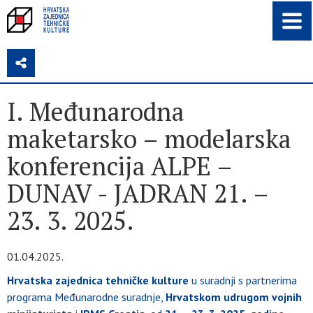
Z
I. Međunarodna
maketarsko – modelarska
konferencija ALPE –
DUNAV - JADRAN 21. –
23. 3. 2025.
01.04.2025.
Hrvatska zajednica tehničke kulture
u suradnji s partnerima
programa Međunarodne suradnje,
Hrvatskom udrugom vojnih