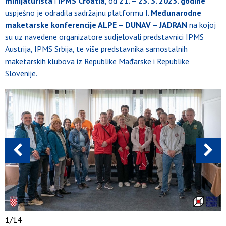
minijaturista
i
IPMS Croatia
, od
21. – 23. 3. 2025. godine
uspješno je odradila sadržajnu platformu
I. Međunarodne
maketarske konferencije ALPE – DUNAV – JADRAN
na kojoj
su uz navedene organizatore sudjelovali predstavnici IPMS
Austrija, IPMS Srbija, te više predstavnika samostalnih
maketarskih klubova iz Republike Mađarske i Republike
Slovenije.
1
/
14