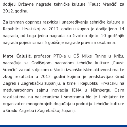
dodjeli Državne nagrade tehničke kulture "Faust Vrančić" za
2012. godinu.
Za izniman doprinos razvitku i unapređivanju tehničke kulture u
Republici Hrvatskoj za 2012. godinu ukupno je dodijeljeno 14
nagrada, od toga jedna nagrada za životno djelo, 10 godišnjih
nagrada pojedincima i 3 godišnje nagrade pravnim osobama.
Mate Ćalušić
, profesor PTO-a u OŠ Milke Trnine u Križu,
nagrađuje se Godišnjom nagradom tehničke kulture „Faust
Vrančić“ za rad s djecom u školi i izvanškolskim aktivnostima te
zbog rezultata u 2012. godini kojima je predstavljao Grad
Zagreb i Zagrebačku županiju, a time i Republiku Hrvatsku na
međunarodnom sajmu inovacija IENA u Nürnbergu. Osim
rezultatima, na natjecanjima i smotrama bio je i inicijator te
organizator mnogobrojnih događaja u području tehničke kulture
u Gradu Zagrebu i Zagrebačkoj županiji.