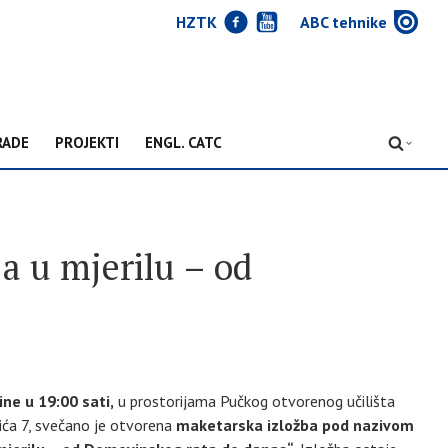
J
Y
w
HZTK
ABC tehnike
RADE
PROJEKTI
ENGL. CATC
D
a u mjerilu – od
ine u 19:00 sati,
u prostorijama Pučkog otvorenog učilišta
vića 7, svečano je otvorena
maketarska izložba pod nazivom