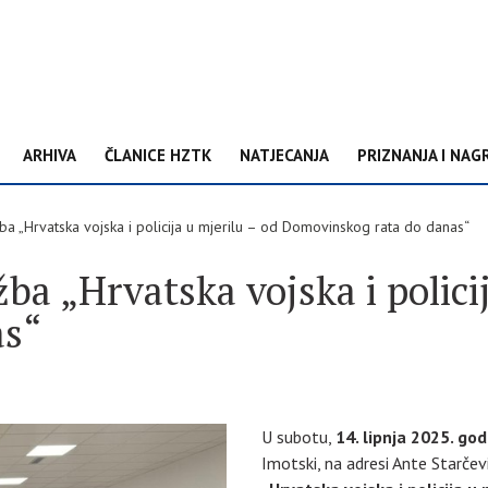
ARHIVA
ČLANICE HZTK
NATJECANJA
PRIZNANJA I NAG
a „Hrvatska vojska i policija u mjerilu – od Domovinskog rata do danas“
a „Hrvatska vojska i policij
as“
U subotu,
14. lipnja 2025. god
Imotski, na adresi Ante Starče