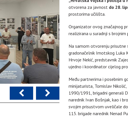
„Hrvatska vojska i policija 
otvorena za javnost
do 28. li
prostorima učilišta.
Organizator ovog značajnog pro
realizirana u suradnji s brojnim
Na samom otvorenju prisutne su 
gradonačelnik Imotskog Luka Ko
Hrvoje Nekić, predstavnik Zaje
ujedno i koordinator cijelog pro
Među partnerima i posebnim gos
minijaturista, Tomislav Nikolić,
1990/1991, brigadni generali Da
narednik Ivan Bošnjak, kao i b
svojim prisustvom uveličale do
115. brigade narednik Nenad Pulji