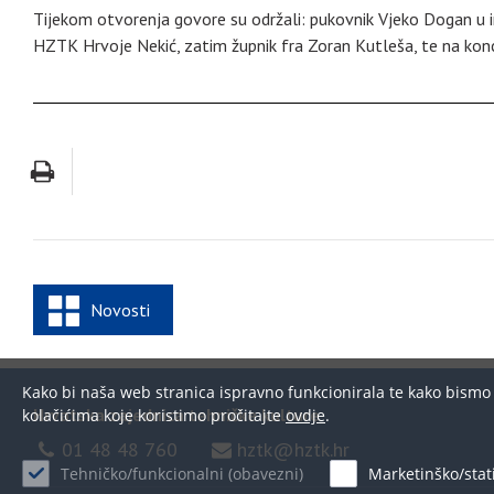
Tijekom otvorenja govore su održali: pukovnik Vjeko Dogan u im
HZTK Hrvoje Nekić, zatim župnik fra Zoran Kutleša, te na konc
Novosti
Kako bi naša web stranica ispravno funkcionirala te kako bismo un
Hrvatska zajednica tehničke kulture
kolačićima koje koristimo pročitajte
ovdje
.
01 48 48 760
hztk@hztk.hr
Tehničko/funkcionalni (obavezni)
Marketinško/stati