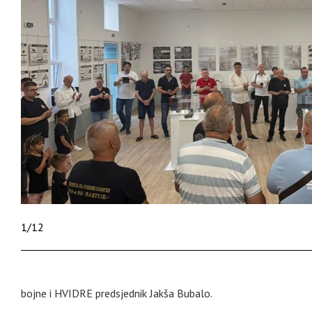
1
/
12
bojne i HVIDRE predsjednik Jakša Bubalo.