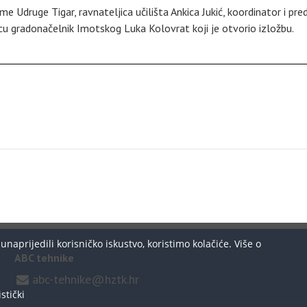
e Udruge Tigar, ravnateljica učilišta Ankica Jukić, koordinator i pr
u gradonačelnik Imotskog Luka Kolovrat koji je otvorio izložbu.
aprijedili korisničko iskustvo, koristimo kolačiće. Više o
ABC tehnike
abc-tehnike@hztk.hr
stički