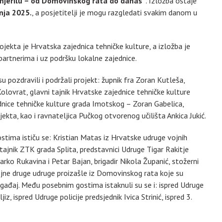
u mjerilu – od Domovinskog rata do danas“
. Izložba ostaje
pnja 2025.
, a posjetitelji je mogu razgledati svakim danom u
jekta je Hrvatska zajednica tehničke kulture, a izložba je
 partnerima i uz podršku lokalne zajednice.
pozdravili i podržali projekt: župnik fra Zoran Kutleša,
lovrat, glavni tajnik Hrvatske zajednice tehničke kulture
dnice tehničke kulture grada Imotskog – Zoran Gabelica,
jekta, kao i ravnateljica Pučkog otvorenog učilišta Ankica Jukić.
tima ističu se: Kristian Matas iz Hrvatske udruge vojnih
 tajnik ZTK grada Splita, predstavnici Udruge Tigar Rakitje
rko Rukavina i Petar Bajan, brigadir Nikola Županić, stožerni
rojne druge udruge proizašle iz Domovinskog rata koje su
gađaj. Među posebnim gostima istaknuli su se i: ispred Udruge
z, ispred Udruge policije predsjednik Ivica Strinić, ispred 3.