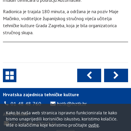
Radionica je trajala 180 minuta, a održana je na poziv Maje
Mačinko, voditeljice županijskog stručnog vijeća učitelja
tehničke kulture Grada Zagreba, koja je bila organizatorica
stručnog skupa.
Hrvatska zajednica tehničke kulture
01 48 48 760
hztk@hztk.hr
Kako bi naša web stranica ispravno funkcionirala te kako
ABC tehnike
bismo unaprijedili korisničko iskustvo, koristimo kolačiće.
abc-tehnike@hztk.hr
Više o kolačićima koje koristimo pročitajte
ovdje
.