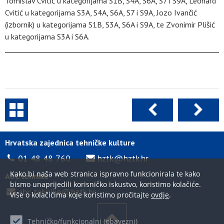
Tomislav Cvitić u kategorijama S1B, S4A, S6A, S7 i S9A, Leonard
Cvitić u kategorijama S3A, S4A, S6A, S7 i S9A, Jozo Ivančić
(izbornik) u kategorijama S1B, S3A, S6A i S9A, te Zvonimir Plišić
u kategorijama S3A i S6A.
Hrvatska zajednica tehničke kulture
01 48 48 760
hztk@hztk.hr
Kako bi naša web stranica ispravno funkcionirala te kako
ABC tehnike
bismo unaprijedili korisničko iskustvo, koristimo kolačiće.
abc-tehnike@hztk.hr
Više o kolačićima koje koristimo pročitajte
ovdje
.
Tehničko/funkcionalni (obavezni)