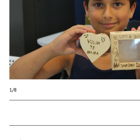
1
/
8