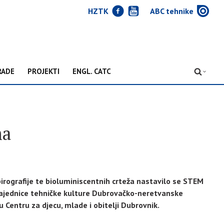
J
Y
w
HZTK
ABC tehnike
RADE
PROJEKTI
ENGL. CATC
D
ma
rografije te bioluminiscentnih crteža nastavilo se STEM
Zajednice tehničke kulture Dubrovačko-neretvanske
 Centru za djecu, mlade i obitelji Dubrovnik.