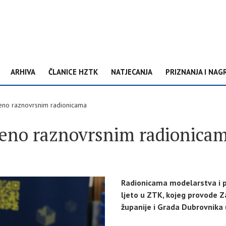
ARHIVA
ČLANICE HZTK
NATJECANJA
PRIZNANJA I NAG
eno raznovrsnim radionicama
jeno raznovrsnim radionica
Radionicama modelarstva i pi
ljeto u ZTK, kojeg provode 
županije i Grada Dubrovnika u