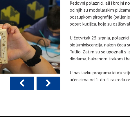
Redovni polaznici, ali i brojni no
od njih su modelarskim pilicama
postupkom pirografije (paljenje
poput kutijica, koje su oslikava
U četvrtak 25. srpnja, polaznici
bioluminiscencija, nakon čega s
Tullio. Zatim su se upoznali s 
diodama, bakrenom trakom i bate
U nastavku programa iduću srije
učenicima od 1. do 4. razreda 