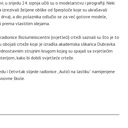
vi, u srijedu 24. srpnja učili su o modelarstvu i pirografiji. Neki
 izrezivali željene oblike od šperploče koje su ukrašavali
 drva), a dio polaznika odlučio se za već gotove modele,
li prema vlastitim idejama.
 radionice Bioluminiscentni (svjetleći) crteži saznali su što je to
u obojali crteže koje je izradila akademska slikarica Dubravka
jednostavnim strujnim krugom kojeg su spajali sa svjetlećim
rijom, kako bi dobili svjetleće crteže.
du i četvrtak slijede radionice „Autići na lastiku“ namijenjene
osnovne škole.