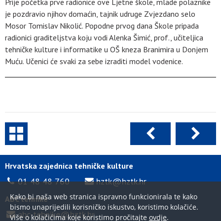
Prije početka prve radionice ove Ljetne škole, mlade polaznike
je pozdravio njihov domaćin, tajnik udruge Zvjezdano selo
Mosor Tomislav Nikolić. Popodne prvog dana Škole pripada
radionici graditeljstva koju vodi Alenka Šimić, prof., učiteljica
tehničke kulture i informatike u OŠ kneza Branimira u Donjem
Muću. Učenici će svaki za sebe izraditi model vodenice.
Hrvatska zajednica tehničke kulture
01 48 48 760
hztk@hztk.hr
Kako bi naša web stranica ispravno funkcionirala te kako
ABC tehnike
bismo unaprijedili korisničko iskustvo, koristimo kolačiće.
abc-tehnike@hztk.hr
Više o kolačićima koje koristimo pročitajte
ovdje
.