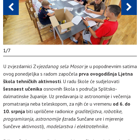
1
/
7
U zvjezdarnici Z
vjezdanog sela Mosor
je u popodnevnim satima
ovog ponedjeljka s radom započela
prva ovogodišnja Ljetna
škola tehničkih aktivnosti
. U radu škole će sudjelovati
šesnaest učenika
osnovnih škola s područja Splitsko-
dalmatinske županije. Uz predavanja iz astronomije i večernja
promatranja neba teleskopom, za njih će u vremenu
od 6. do
10. srpnja
biti upriličene radionice
graditeljstva, robotike,
programiranja, astronomije (
izrada Sunčane ure i mjerenje
Sunčeve aktivnosti),
modelarstva i elektrotehnike.