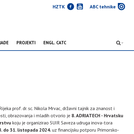
J
Y
w
HZTK
ABC tehnike
RADE
PROJEKTI
ENGL. CATC
D
jeka prof. dr. sc. Nikola Mrvac, državni tajnik za znanost i
sti, obrazovanja i mladih otvorio je
8. ADRIATECH - Hrvatsku
arstvu
koju je organizirao SUIR Saveza udruga inova-tora
. do 31. listopada 2024.
uz financijsku potporu Primorsko-