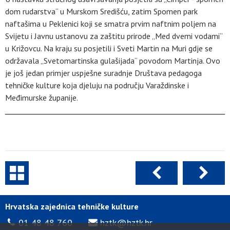
dom rudarstva“ u Murskom Središću, zatim Spomen park
naftašima u Peklenici koji se smatra prvim naftnim poljem na
Svijetu i Javnu ustanovu za zaštitu prirode „Med dvemi vodami“
u Križovcu. Na kraju su posjetili i Sveti Martin na Muri gdje se
održavala „Svetomartinska gulašijada“ povodom Martinja. Ovo
je još jedan primjer uspješne suradnje Društava pedagoga
tehničke kulture koja djeluju na području Varaždinske i
Međimurske županije.
Hrvatska zajednica tehničke kulture
01 48 48 760
hztk@hztk.hr