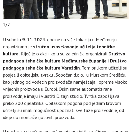
1
/
2
U subotu
9. 11. 2024.
godine na više lokacija u Međimurju
organizirano je
stručno usavršavanje učitelja tehničke
kulture.
Riječ je o akciji koju su zajednički organizirali
Društvo
pedagoga tehničke kulture Međimurske županije
i
Društvo
pedagoga tehničke kulture Varaždin
. Tom prilikom učitelji su
posjetili obiteljsku tvrtku „Sobočan d.o.o.“ u Murskom Središću,
kao jednog od vodećih proizvođača namještaja i opreme visoko
vrijednih proizvoda u Europi. Osim same automatizirane
proizvodnje imaju i vlastiti Dizajn studio. Tvrtka zapošljava
preko 200 djelatnika. Obilaskom pogona pod jednim krovom
učitelji su imali mogućnost upoznati sve faze proizvodnje, od
ideje do montaže gotovih proizvoda.
U nastavku stručnog usavršavanja posjetili su „Cimper - spomen