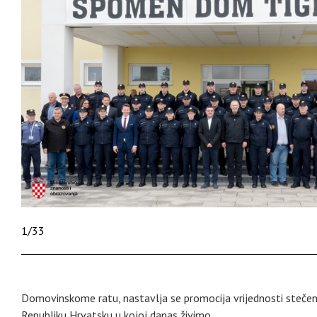
1
/
33
Domovinskome ratu, nastavlja se promocija vrijednosti stečen
Republiku Hrvatsku u kojoj danas živimo.