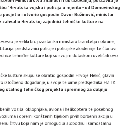
ljstvom Ministarstva znanosti i obrazovanja, postavila je
bu "Hrvatska vojska i policija u mjerilu - od Domovinskog
o posjetio i otvorio gospodin Davor Božinović, ministar
e zahvalio Hrvatskoj zajednici tehničke kulture na
vao je veliki broj izaslanika ministara branitelja i obrane,
titucija, predstavnici policije i policijske akademije te članovi
nice tehničke kulture koji su svojim dolaskom uveličali ovo
ičke kulture skupu se obratio gospodin Hrvoje Nekić, glavni
ovo izložbeno događanje, u svoje te uime predsjednika HZTK
eg stalnog tehničkog projekta spremnog za daljnju
benih vozila, oklopnjaka, aviona i helikoptera te posebnog
vozilima i opremi korištenih tijekom prvih borbenih akcija u
nesenu žrtvu koja nam je omogućila slobodnu i samostalnu