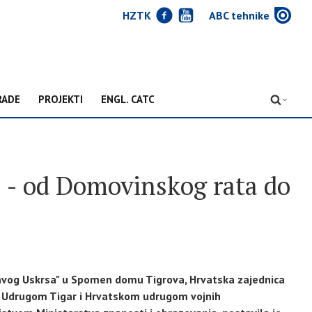
J
Y
w
HZTK
ABC tehnike
RADE
PROJEKTI
ENGL. CATC
D
lu - od Domovinskog rata do
avog Uskrsa" u Spomen domu Tigrova, Hrvatska zajednica
 s Udrugom Tigar i Hrvatskom udrugom vojnih