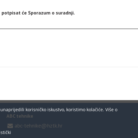
 potpisat će Sporazum o suradnji.
aprijedili korisničko iskustvo, koristimo kolačiće. Više o
ABC tehnike
abc-tehnike@hztk.hr
stički