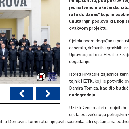
minijaturista, pod pokrovite
jedinstvenu maketarsku izlož
rata do danas" koju je osobn
unutarnjih poslova RH, koji s
ovakvom projektu.
Cjelokupnom događanju prisustvo
generala, državnih i gradskih ins
Upravnog odbora Hrvatske zajed
događanje.
Ispred Hrvatske zajednice tehn
tajnik HZTK, koji je potvrdio 
Damira Tomića,
kao dio buduć
nadogradnju
.
Uz izložene makete brojnih bor
dijela posvećenoga policijskim 
ih u Domovinskome ratu, njegovih sudionika, ali i sjećanja na pod