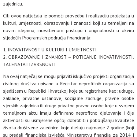
zajednicu.
Cilj ovog natječaja je pomoći provedbu i realizaciju projekata u
kulturi, umjetnosti, obrazovanju i znanosti koji su temeljeni na
novim idejama, inovativnom pristupu i originalnosti u okviru
sljedećih Programskih područja financiranja:
INOVATIVNOST U KULTURI I UMJETNOSTI
OBRAZOVANJE I ZNANOST – POTICANJE INOVATIVNOSTI,
TALENATA I IZVRSNOSTI
Na ovaj natječaj se mogu prijaviti isključivo projekti organizacija
civilnog društva upisane u Registar neprofitnih organizacija sa
sjedištem u Republici Hrvatskoj koje su registrirane kao: udruge,
zaklade, privatne ustanove, socijalne zadruge, pravne osobe
vjerskih zajednica ili druge privatne pravne osobe koje u svojem
temeljnom aktu imaju definirano neprofitno djelovanje i čije
aktivnosti su usmjerene općoj dobrobiti i poboljšanju kvalitete
života društvene zajednice, koje djeluju najmanje 2 godine (koji
su predali financijska izvješća Ministarstvu financija za 2014. i