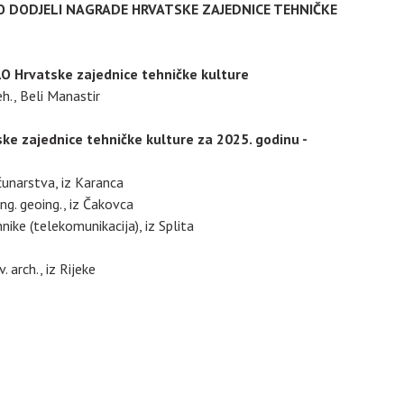
 DODJELI NAGRADE HRVATSKE ZAJEDNICE TEHNIČKE
 Hrvatske zajednice tehničke kulture
teh., Beli Manastir
e zajednice tehničke kulture za 2025. godinu -
ačunarstva, iz Karanca
ing. geoing., iz Čakovca
hnike (telekomunikacija), iz Splita
. arch., iz Rijeke