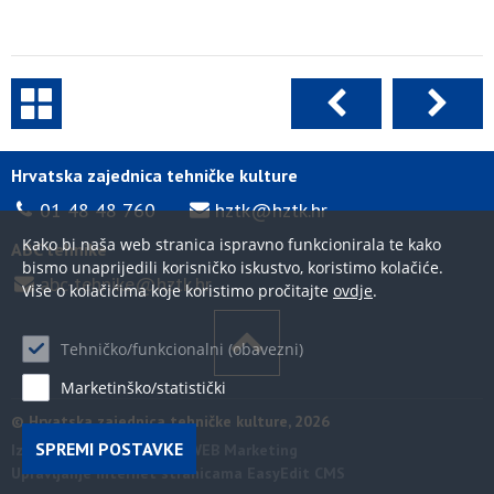
Hrvatska zajednica tehničke kulture
01 48 48 760
hztk@hztk.hr
Kako bi naša web stranica ispravno funkcionirala te kako
ABC tehnike
bismo unaprijedili korisničko iskustvo, koristimo kolačiće.
abc-tehnike@hztk.hr
Više o kolačićima koje koristimo pročitajte
ovdje
.
Tehničko/funkcionalni (obavezni)
Marketinško/statistički
© Hrvatska zajednica tehničke kulture, 2026
SPREMI POSTAVKE
Izrada internet stranica WEB Marketing
Upravljanje internet stranicama EasyEdit CMS