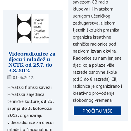
savezom CB radio
klubova i Hrvatskom
udrugom učeničkog
zadrugarstva, tijekom
ljetnih školskih praznika
organizira kreativne
tehničke radionice pod
nazivom
Izvan okvira
.
Videoradionice za
Radionice su namijenjene
djecu i mladež u
NCTK od 25.7. do
djeci koja polaze više
3.8.2012.
razrede osnovne škole
03.06.2012.
(od 5 do 8 razreda). Cilj
radionica je organizirano i
Hrvatski filmski savez i
kreativno provođenje
Hrvatska zajednica
slobodnog vremena.
tehničke kulture,
od 25.
srpnja do 3. kolovoza
PROČITAJ VIŠE
2012.
organiziraju
videoradionice za djecu i
mladež u Nacionalnom