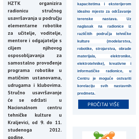
HZTK organizira
kapacitetima i eksterijerom
radionicu stručnog
idealno mjesto za održavanje
usavršavanja u području
terenske nastava.
Uz
elementarne robotike
naglasak na radionice iz
za učitelje, voditelje,
različitih područja tehničke
mentore i odgajatelje s
kulture (modelarstva,
ciljem njihovog
robotike, strojarstva, obrade
osposobljavanja za
materijala, elektronike,
samostalno provođenje
elektrotehnike), kreativne i
programa robotike u
informatičke radionice, u
matičnim ustanovama,
Centru je moguće ostvariti
udrugama i klubovima.
korelaciju svih nastavnih
Stručno usavršavanje
predmeta.
će se održati u
PROČITAJ VIŠE
Nacionalnom centru
tehničke kulture u
Kraljevici, od 9. do 11.
studenoga 2012.
godine.