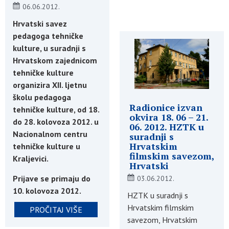
06.06.2012.
Hrvatski savez
pedagoga tehničke
kulture, u suradnji s
Hrvatskom zajednicom
tehničke kulture
organizira XII. ljetnu
školu pedagoga
Radionice izvan
tehničke kulture, od 18.
okvira 18. 06 – 21.
do 28. kolovoza 2012. u
06. 2012. HZTK u
Nacionalnom centru
suradnji s
Hrvatskim
tehničke kulture u
filmskim savezom,
Kraljevici.
Hrvatski
Prijave se primaju do
03.06.2012.
10. kolovoza 2012.
HZTK u suradnji s
Hrvatskim filmskim
PROČITAJ VIŠE
savezom, Hrvatskim