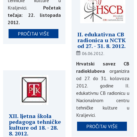
tehničke kulture u
Kraljevici.
Početak
tečaja: 22. listopada
2012.
PROČITAJ VIŠE
II. edukativna CB
radionica u NCTK
od 27. - 31. 8. 2012.
06.06.2012.
Hrvatski savez CB
radioklubova
organizira
od 27. do 31. kolovoza
2012. godine II.
edukativnu CB radionicu u
Nacionalnom centru
tehničke kulture u
Kraljevici.
XII. ljetna škola
pedagoga tehničke
PROČITAJ VIŠE
kulture od 18. - 28.
8. 2012.