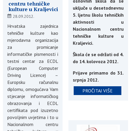
osnovnih škola da se
centru tehničke
uključe u desetodnevnu
kulture u Kraljevici
5. ljetnu školu tehničkih
28.09.2012.
aktivnosti u
Hrvatska zajednica
Nacionalnom centru
tehničke kulture kao
tehničke kulture u
mjerodavna organizacija
Kraljevici.
za promicanje
informatičke pismenosti i
Š
kola će se održati od 4.
testni centar za ECDL
do 14. kolovoza 2012.
(European Computer
Prijave primamo do 31.
Driving Licence) –
srpnja 2012.
Europsku računalnu
diplomu, omogućava Vam
PROČITAJ VIŠE
stjecanje informatičkog
obrazovanja i ECDL
certifikata pod izuzetno
povoljnim uvjetima i to u
Nacionalnom centru