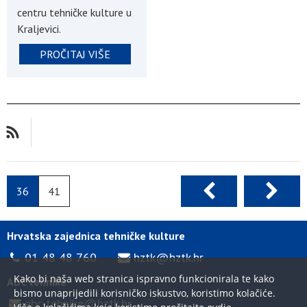
centru tehničke kulture u
Kraljevici.
PROČITAJ VIŠE
36
41
Hrvatska zajednica tehničke kulture
01 48 48 760
hztk@hztk.hr
Kako bi naša web stranica ispravno funkcionirala te kako
ABC tehnike
bismo unaprijedili korisničko iskustvo, koristimo kolačiće.
abc-tehnike@hztk.hr