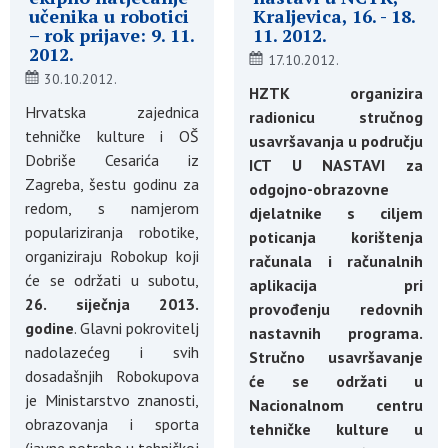
učenika u robotici
Kraljevica, 16. - 18.
– rok prijave: 9. 11.
11. 2012.
2012.
17.10.2012.
30.10.2012.
HZTK organizira
Hrvatska zajednica
radionicu stručnog
tehničke kulture i OŠ
usavršavanja u području
Dobriše Cesarića iz
ICT U NASTAVI za
Zagreba, šestu godinu za
odgojno-obrazovne
redom, s namjerom
djelatnike s ciljem
populariziranja robotike,
poticanja korištenja
organiziraju Robokup koji
računala i računalnih
će se održati u subotu,
aplikacija pri
26. siječnja 2013.
provođenju redovnih
godine
. Glavni pokrovitelj
nastavnih programa.
nadolazećeg i svih
Stručno usavršavanje
dosadašnjih Robokupova
će se održati u
je Ministarstvo znanosti,
Nacionalnom centru
obrazovanja i sporta
tehničke kulture u
(javne potrebe u tehničkoj