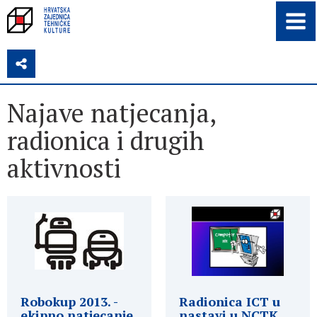
Z
Najave natjecanja,
radionica i drugih
aktivnosti
Robokup 2013. -
Radionica ICT u
ekipno natjecanje
nastavi u NCTK,