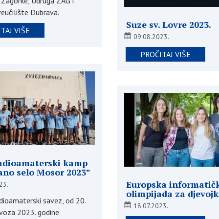
ć Zagorke, Udruga ZAG i
eučilište Dubrava.
Suze sv. Lovre 2023.
TAJ VIŠE
09.08.2023.
PROČITAJ VIŠE
radioamaterski kamp
ano selo Mosor 2023”
Europska informatič
23.
olimpijada za djevojk
dioamaterski savez, od 20.
18.07.2023.
ovoza 2023. godine