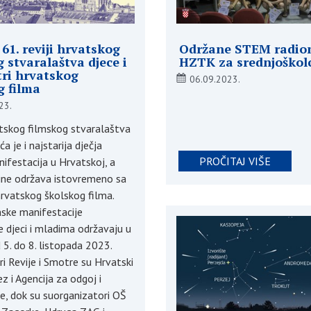
61. reviji hrvatskog
Održane STEM radio
 stvaralaštva djece i
HZTK za srednjoškol
tri hrvatskog
06.09.2023.
g filma
23.
atskog filmskog stvaralaštva
a je i najstarija dječja
PROČITAJ VIŠE
ifestacija u Hrvatskoj, a
ine održava istovremeno sa
vatskog školskog filma.
mske manifestacije
 djeci i mladima održavaju u
5. do 8. listopada 2023.
i Revije i Smotre su Hrvatski
ez i Agencija za odgoj i
e, dok su suorganizatori OŠ