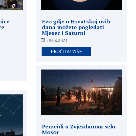
nice
Evo gdje u Hrvatskoj ovih
ce
dana možete pogledati
Mjesec i Saturn!
29.08.2023.
PROČITAJ VIŠE
Perzeidi u Zvjezdanom selu
Mosor