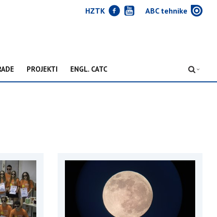
J
Y
w
HZTK
ABC tehnike
RADE
PROJEKTI
ENGL. CATC
D