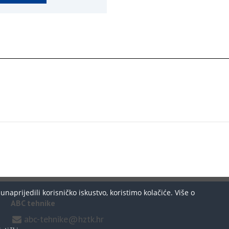
aprijedili korisničko iskustvo, koristimo kolačiće. Više o
ABC tehnike
abc-tehnike@hztk.hr