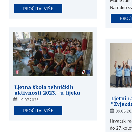
Marije Juri
Narodno sv
PROČITAJ VIŠE
PROČI
Ljetna škola tehničkih
aktivnosti 2023. - u tijeku
Ljetni 
19.07.2023.
”Zvjezd
PROČITAJ VIŠE
09.08.20
Hrvatski ra
do 27. kol