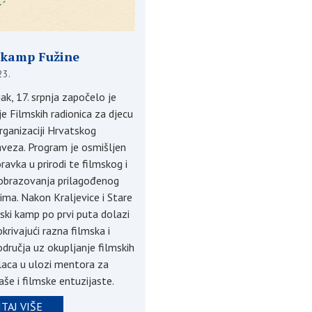
 kamp Fužine
23.
ak, 17. srpnja započelo je
e Filmskih radionica za djecu
rganizaciji Hrvatskog
aveza. Program je osmišljen
ravka u prirodi te filmskog i
obrazovanja prilagođenog
dima. Nakon Kraljevice i Stare
mski kamp po prvi puta dolazi
okrivajući razna filmska i
dručja uz okupljanje filmskih
laca u ulozi mentora za
še i filmske entuzijaste.
TAJ VIŠE