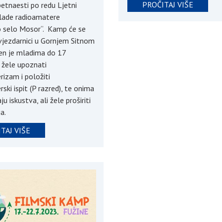
PROČITAJ VIŠE
petnaesti po redu Ljetni
lade radioamatere
 selo Mosor“. Kamp će se
zvjezdarnici u Gornjem Sitnom
en je mladima do 17
i žele upoznati
izam i položiti
ski ispit (P razred), te onima
ju iskustva, ali žele proširiti
a.
TAJ VIŠE