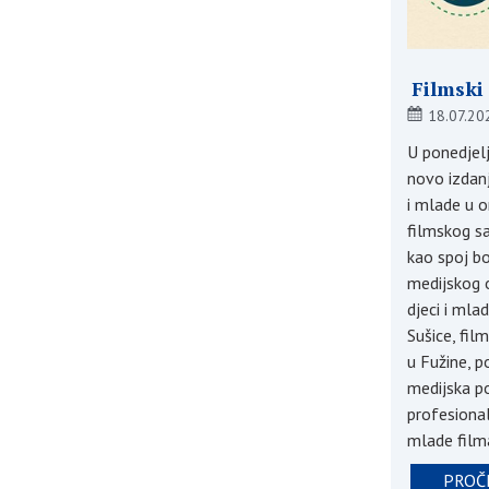
Filmski
18.07.20
U ponedjelj
novo izdanj
i mlade u o
filmskog s
kao spoj bo
medijskog 
djeci i mla
Sušice, fil
u Fužine, p
medijska po
profesiona
mlade filma
PROČI