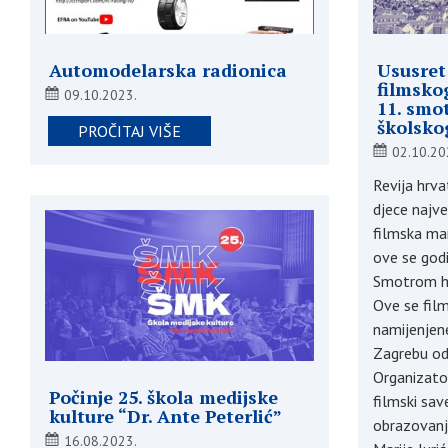
Automodelarska radionica
Ususret 
filmskog
09.10.2023.
11. smo
školsko
PROČITAJ VIŠE
02.10.20
Revija hrv
djece najveć
filmska man
ove se god
Smotrom hr
Ove se fil
namijenjene
Zagrebu od 
Organizator
Počinje 25. škola medijske
filmski sav
kulture “Dr. Ante Peterlić”
obrazovanj
16.08.2023.