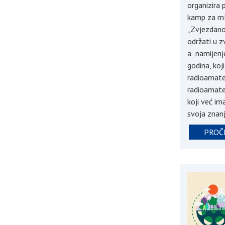
organizira 
kamp za m
„Zvjezdano
održati u 
a namijenj
godina, koj
radioamater
radioamater
koji već ima
svoja znanj
PROČI