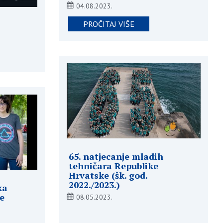
04.08.2023.
PROČITAJ VIŠE
65. natjecanje mladih
tehničara Republike
Hrvatske (šk. god.
2022./2023.)
ka
e
08.05.2023.